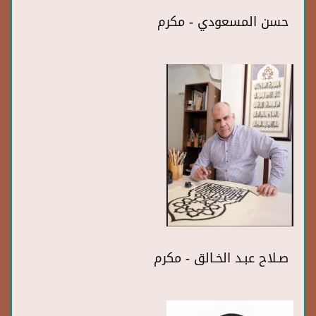
حسن المسعودي - مكرم
صـلاح عبـد الخـالق - مكرم