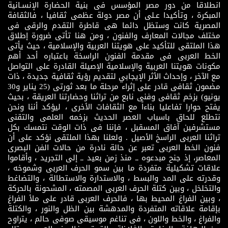
انطلاقا من دور مصر المؤسس فى بنية الحضارة الإنسـانية
المبكرة ، وتأكيدا عـلى أن مصر دولة عظمى ثقافيا ، فالثقافة
المصرية كانت وستظل دائما هى قاطرة التقدم والرقى فى
مختلف مجالات المعارف والفنون ، ومن هنا تأتى ضرورة إطلاق
هذا الملتقى للتأكيد على هويتنا العربية والإسلامية ، حيث يأتى
الخط العربى فى مقدمة الفنون الراسخة باعتباره أحد أهم
مكونات هويتنا العربية والإسلامية الإصيلة القادرة على التواصل
مع الآخر ، وإحداث الأثر الإيجابي لتقديم رؤية ثقافية جديدة ، ذات
مضمون ثقافى قادر على إثراء مرحلة ما بعد ثورتى (25 يناير و30
يونيو) بزخم ثقافى وفنى نابع من تراثنا وحضارتنا العريقة ، بحيث
يفتح حوارا تفاعليا بناءاً مع الثقافات الأخرى ، ليؤكد أننا ونحن
نتطلع للحاق باسباب العصر الحديث بزخمه العلمى والتقنى
مستشرفين آفاق المسقبل ، فإننا فى ذات الوقت نتمسك بكل
تراثنا العربى الراسخ الأصيل . ولعلنا بهذا الملتقى نؤكد على أن
فنون الخط العربى تعبر عن حالة نادرة من حالات الفن البصرى
المعاصر، إذ جنح مبدعوه ــ منذ زمن بعيد ــ إلى التجريد ، وأقاموا
علاقات تشكيلية متفردة ما بين سمو الحرف العربى وشموخه ،
وقدرته على المد والبسط ، والاستدارة والاستطالة ، والتضاغط
والتخلخل ، وبين كتلة الحرف العربى المصمته ، المشحونة بالحركة
، وبين الفراغ المحيط بها ، فالحرف العربى قادر على ملأ الفراغ
بإقامة علاقاته المتفردة والمدهشة بين الظل والنور ، والكتلة
والفراغ ، والخط واللون ، فى تناغم موسيقى صوفى حالم ، يتراوح