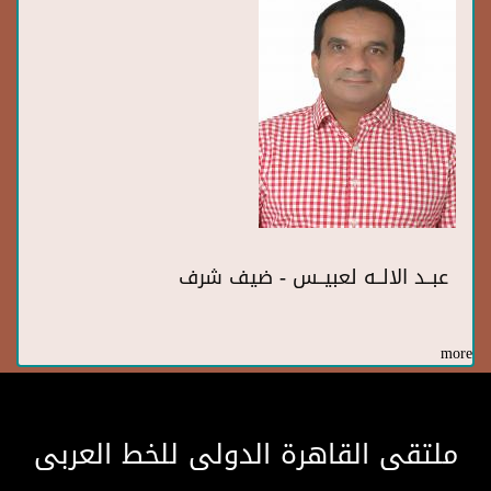
عبــد الالــه لعبيــس - ضيف شرف
more
ملتقى القاهرة الدولى للخط العربى