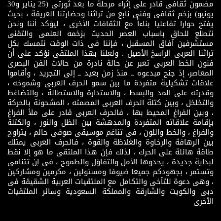
مضمون ثقافى قادر على إثراء مرحلة ما بعد ثورتى (25 يناير و30
يونيو) بزخم ثقافى وفنى نابع من تراثنا وحضارتنا العريقة ، بحيث
يفتح حوارا تفاعليا بناءاً مع الثقافات الأخرى ، ليؤكد أننا ونحن
نتطلع للحاق باسباب العصر الحديث بزخمه العلمى والتقنى
مستشرفين آفاق المسقبل ، فإننا فى ذات الوقت نتمسك بكل
تراثنا العربى الراسخ الأصيل . ولعلنا بهذا الملتقى نؤكد على أن
فنون الخط العربى تعبر عن حالة نادرة من حالات الفن البصرى
المعاصر، إذ جنح مبدعوه ــ منذ زمن بعيد ــ إلى التجريد ، وأقاموا
علاقات تشكيلية متفردة ما بين سمو الحرف العربى وشموخه ،
وقدرته على المد والبسط ، والاستدارة والاستطالة ، والتضاغط
والتخلخل ، وبين كتلة الحرف العربى المصمته ، المشحونة بالحركة
، وبين الفراغ المحيط بها ، فالحرف العربى قادر على ملأ الفراغ
بإقامة علاقاته المتفردة والمدهشة بين الظل والنور ، والكتلة
والفراغ ، والخط واللون ، فى تناغم موسيقى صوفى حالم ، يتراوح
بين الرهافة والرخاوة والغلاظة والقوة ، فالحرف العربى يمتلك
طاقة هائلة على الحرك ، لذلك فإن هذا الملتقى ما هو إلا نقط
لبداية جديدة ، يحدوها الأمل والتفاؤل والطموح ، فى إن تتنامى
وتستمر ، بجهودكم جميعا ضيوفا ومسئولين ، مكرمين ومشاركين
، وهى دعوة للتآخى والتكامل مع الملتقيات العربية الشقيقة فى
دبى والكويت والشارقة والمملكة السعودية وسائر الملتقيات
الأخرى