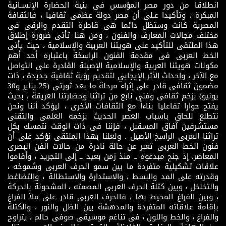
انطلاقا من دور مصر المؤسس فى بنية الحضارة الإنسـانية
المبكرة ، وتأكيدا عـلى أن مصر دولة عظمى ثقافيا ، فالثقافة
المصرية كانت وستظل دائما هى قاطرة التقدم والرقى فى
مختلف مجالات المعارف والفنون ، ومن هنا تأتى ضرورة إطلاق
هذا الملتقى للتأكيد على هويتنا العربية والإسلامية ، حيث يأتى
الخط العربى فى مقدمة الفنون الراسخة باعتباره أحد أهم
مكونات هويتنا العربية والإسلامية الإصيلة القادرة على التواصل
مع الآخر ، وإحداث الأثر الإيجابي لتقديم رؤية ثقافية جديدة ، ذات
مضمون ثقافى قادر على إثراء مرحلة ما بعد ثورتى (25 يناير و30
يونيو) بزخم ثقافى وفنى نابع من تراثنا وحضارتنا العريقة ، بحيث
يفتح حوارا تفاعليا بناءاً مع الثقافات الأخرى ، ليؤكد أننا ونحن
نتطلع للحاق باسباب العصر الحديث بزخمه العلمى والتقنى
مستشرفين آفاق المسقبل ، فإننا فى ذات الوقت نتمسك بكل
تراثنا العربى الراسخ الأصيل . ولعلنا بهذا الملتقى نؤكد على أن
فنون الخط العربى تعبر عن حالة نادرة من حالات الفن البصرى
المعاصر، إذ جنح مبدعوه ــ منذ زمن بعيد ــ إلى التجريد ، وأقاموا
علاقات تشكيلية متفردة ما بين سمو الحرف العربى وشموخه ،
وقدرته على المد والبسط ، والاستدارة والاستطالة ، والتضاغط
والتخلخل ، وبين كتلة الحرف العربى المصمته ، المشحونة بالحركة
، وبين الفراغ المحيط بها ، فالحرف العربى قادر على ملأ الفراغ
بإقامة علاقاته المتفردة والمدهشة بين الظل والنور ، والكتلة
والفراغ ، والخط واللون ، فى تناغم موسيقى صوفى حالم ، يتراوح