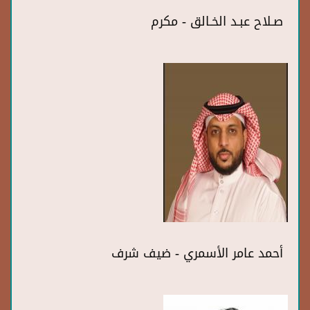
صـلاح عبـد الخـالق - مكرم
أحمد عامر الأسمري - ضيف شرف