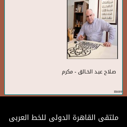
صـلاح عبـد الخـالق - مكرم
more
ملتقى القاهرة الدولى للخط العربى