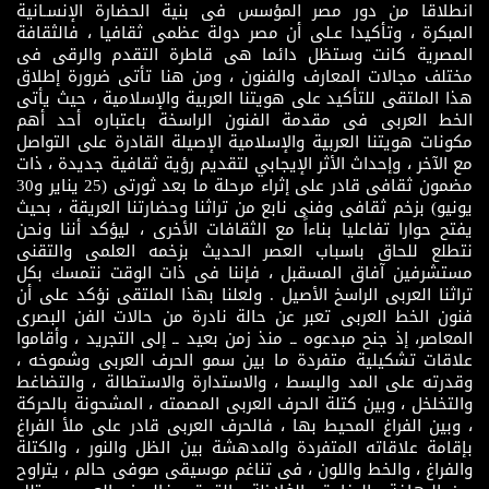
انطلاقا من دور مصر المؤسس فى بنية الحضارة الإنسـانية
المبكرة ، وتأكيدا عـلى أن مصر دولة عظمى ثقافيا ، فالثقافة
المصرية كانت وستظل دائما هى قاطرة التقدم والرقى فى
مختلف مجالات المعارف والفنون ، ومن هنا تأتى ضرورة إطلاق
هذا الملتقى للتأكيد على هويتنا العربية والإسلامية ، حيث يأتى
الخط العربى فى مقدمة الفنون الراسخة باعتباره أحد أهم
مكونات هويتنا العربية والإسلامية الإصيلة القادرة على التواصل
مع الآخر ، وإحداث الأثر الإيجابي لتقديم رؤية ثقافية جديدة ، ذات
مضمون ثقافى قادر على إثراء مرحلة ما بعد ثورتى (25 يناير و30
يونيو) بزخم ثقافى وفنى نابع من تراثنا وحضارتنا العريقة ، بحيث
يفتح حوارا تفاعليا بناءاً مع الثقافات الأخرى ، ليؤكد أننا ونحن
نتطلع للحاق باسباب العصر الحديث بزخمه العلمى والتقنى
مستشرفين آفاق المسقبل ، فإننا فى ذات الوقت نتمسك بكل
تراثنا العربى الراسخ الأصيل . ولعلنا بهذا الملتقى نؤكد على أن
فنون الخط العربى تعبر عن حالة نادرة من حالات الفن البصرى
المعاصر، إذ جنح مبدعوه ــ منذ زمن بعيد ــ إلى التجريد ، وأقاموا
علاقات تشكيلية متفردة ما بين سمو الحرف العربى وشموخه ،
وقدرته على المد والبسط ، والاستدارة والاستطالة ، والتضاغط
والتخلخل ، وبين كتلة الحرف العربى المصمته ، المشحونة بالحركة
، وبين الفراغ المحيط بها ، فالحرف العربى قادر على ملأ الفراغ
بإقامة علاقاته المتفردة والمدهشة بين الظل والنور ، والكتلة
والفراغ ، والخط واللون ، فى تناغم موسيقى صوفى حالم ، يتراوح