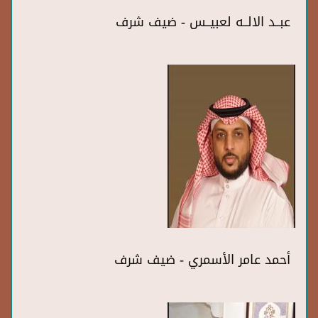
عبــد الالــه لعبيــس - ضيف شرف
أحمد عامر الأسمري - ضيف شرف