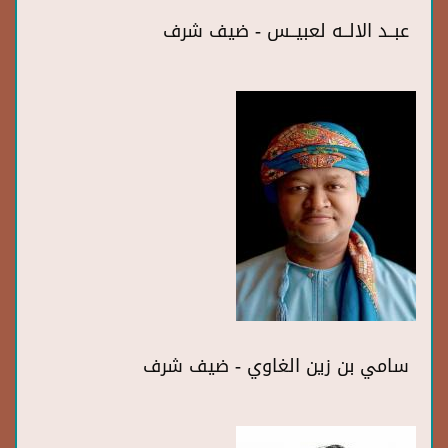
عبــد الالــه لعبيــس - ضيف شرف
سامي بن زين الغاوي - ضيف شرف