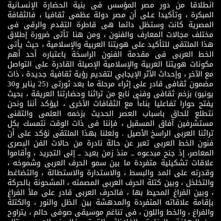
انطلاقا من دور مصر المؤسس فى بنية الحضارة الإنسـانية
المبكرة ، وتأكيدا عـلى أن مصر دولة عظمى ثقافيا ، فالثقافة
المصرية كانت وستظل دائما هى قاطرة التقدم والرقى فى
مختلف مجالات المعارف والفنون ، ومن هنا تأتى ضرورة إطلاق
هذا الملتقى للتأكيد على هويتنا العربية والإسلامية ، حيث يأتى
الخط العربى فى مقدمة الفنون الراسخة باعتباره أحد أهم
مكونات هويتنا العربية والإسلامية الإصيلة القادرة على التواصل
مع الآخر ، وإحداث الأثر الإيجابي لتقديم رؤية ثقافية جديدة ، ذات
مضمون ثقافى قادر على إثراء مرحلة ما بعد ثورتى (25 يناير و30
يونيو) بزخم ثقافى وفنى نابع من تراثنا وحضارتنا العريقة ، بحيث
يفتح حوارا تفاعليا بناءاً مع الثقافات الأخرى ، ليؤكد أننا ونحن
نتطلع للحاق باسباب العصر الحديث بزخمه العلمى والتقنى
مستشرفين آفاق المسقبل ، فإننا فى ذات الوقت نتمسك بكل
تراثنا العربى الراسخ الأصيل . ولعلنا بهذا الملتقى نؤكد على أن
فنون الخط العربى تعبر عن حالة نادرة من حالات الفن البصرى
المعاصر، إذ جنح مبدعوه ــ منذ زمن بعيد ــ إلى التجريد ، وأقاموا
علاقات تشكيلية متفردة ما بين سمو الحرف العربى وشموخه ،
وقدرته على المد والبسط ، والاستدارة والاستطالة ، والتضاغط
والتخلخل ، وبين كتلة الحرف العربى المصمته ، المشحونة بالحركة
، وبين الفراغ المحيط بها ، فالحرف العربى قادر على ملأ الفراغ
بإقامة علاقاته المتفردة والمدهشة بين الظل والنور ، والكتلة
والفراغ ، والخط واللون ، فى تناغم موسيقى صوفى حالم ، يتراوح