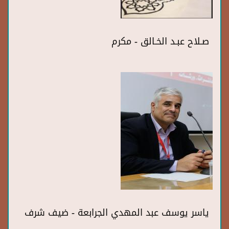
صـلاح عبـد الخـالق - مكرم
ياسر يوسف عبد المهدي الجرابعة - ضيف شرف