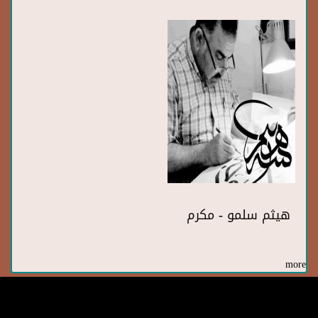
هيثم سلمو - مكرم
more