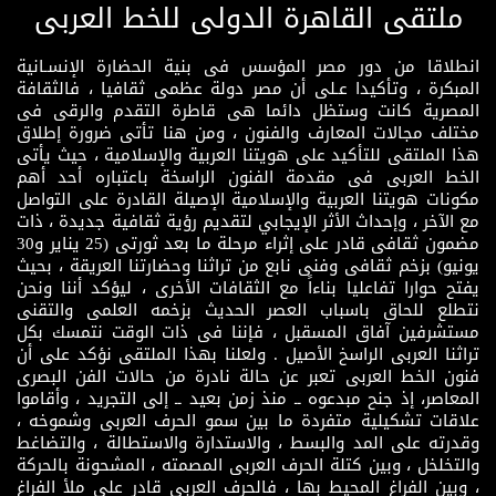
ملتقى القاهرة الدولى للخط العربى
انطلاقا من دور مصر المؤسس فى بنية الحضارة الإنسـانية
المبكرة ، وتأكيدا عـلى أن مصر دولة عظمى ثقافيا ، فالثقافة
المصرية كانت وستظل دائما هى قاطرة التقدم والرقى فى
مختلف مجالات المعارف والفنون ، ومن هنا تأتى ضرورة إطلاق
هذا الملتقى للتأكيد على هويتنا العربية والإسلامية ، حيث يأتى
الخط العربى فى مقدمة الفنون الراسخة باعتباره أحد أهم
مكونات هويتنا العربية والإسلامية الإصيلة القادرة على التواصل
مع الآخر ، وإحداث الأثر الإيجابي لتقديم رؤية ثقافية جديدة ، ذات
مضمون ثقافى قادر على إثراء مرحلة ما بعد ثورتى (25 يناير و30
يونيو) بزخم ثقافى وفنى نابع من تراثنا وحضارتنا العريقة ، بحيث
يفتح حوارا تفاعليا بناءاً مع الثقافات الأخرى ، ليؤكد أننا ونحن
نتطلع للحاق باسباب العصر الحديث بزخمه العلمى والتقنى
مستشرفين آفاق المسقبل ، فإننا فى ذات الوقت نتمسك بكل
تراثنا العربى الراسخ الأصيل . ولعلنا بهذا الملتقى نؤكد على أن
فنون الخط العربى تعبر عن حالة نادرة من حالات الفن البصرى
المعاصر، إذ جنح مبدعوه ــ منذ زمن بعيد ــ إلى التجريد ، وأقاموا
علاقات تشكيلية متفردة ما بين سمو الحرف العربى وشموخه ،
وقدرته على المد والبسط ، والاستدارة والاستطالة ، والتضاغط
والتخلخل ، وبين كتلة الحرف العربى المصمته ، المشحونة بالحركة
، وبين الفراغ المحيط بها ، فالحرف العربى قادر على ملأ الفراغ