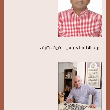
عبــد الالــه لعبيــس - ضيف شرف