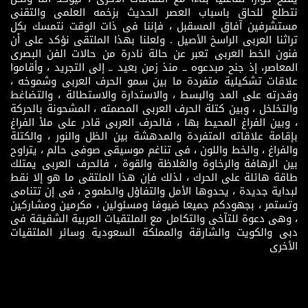
نتطلع للحاق باسباب العصر الحديث بزخمه العلمى والتقنى
مستشرفين آفاق المسقبل ، فإننا فى ذات الوقت نتمسك بكل
تراثنا العربى الراسخ الأصيل . ولعلنا بهذا الملتقى نؤكد على أن
فنون الخط العربى تعبر عن حالة نادرة من حالات الفن البصرى
المعاصر، إذ جنح مبدعوه ــ منذ زمن بعيد ــ إلى التجريد ، وأقاموا
علاقات تشكيلية متفردة ما بين سمو الحرف العربى وشموخه ،
وقدرته على المد والبسط ، والاستدارة والاستطالة ، والتضاغط
والتخلخل ، وبين كتلة الحرف العربى المصمته ، المشحونة بالحركة
، وبين الفراغ المحيط بها ، فالحرف العربى قادر على ملأ الفراغ
بإقامة علاقاته المتفردة والمدهشة بين الظل والنور ، والكتلة
والفراغ ، والخط واللون ، فى تناغم موسيقى صوفى حالم ، يتراوح
بين الرهافة والرخاوة والغلاظة والقوة ، فالحرف العربى يمتلك
طاقة هائلة على الحرك ، لذلك فإن هذا الملتقى ما هو إلا نقط
لبداية جديدة ، يحدوها الأمل والتفاؤل والطموح ، فى إن تتنامى
وتستمر ، بجهودكم جميعا ضيوفا ومسئولين ، مكرمين ومشاركين
، وهى دعوة للتآخى والتكامل مع الملتقيات العربية الشقيقة فى
دبى والكويت والشارقة والمملكة السعودية وسائر الملتقيات
الأخرى