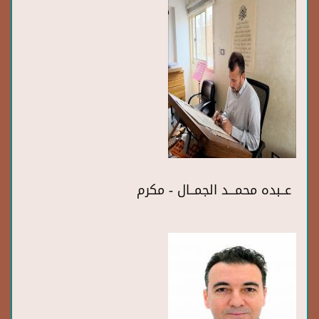
عــبده محمـــد الجمــال - مكرم