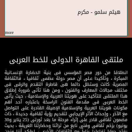
هيثم سلمو - مكرم
more
ملتقى القاهرة الدولى للخط العربى
انطلاقا من دور مصر المؤسس فى بنية الحضارة الإنسـانية
المبكرة ، وتأكيدا عـلى أن مصر دولة عظمى ثقافيا ، فالثقافة
المصرية كانت وستظل دائما هى قاطرة التقدم والرقى فى
مختلف مجالات المعارف والفنون ، ومن هنا تأتى ضرورة إطلاق
هذا الملتقى للتأكيد على هويتنا العربية والإسلامية ، حيث يأتى
الخط العربى فى مقدمة الفنون الراسخة باعتباره أحد أهم
مكونات هويتنا العربية والإسلامية الإصيلة القادرة على التواصل
مع الآخر ، وإحداث الأثر الإيجابي لتقديم رؤية ثقافية جديدة ، ذات
مضمون ثقافى قادر على إثراء مرحلة ما بعد ثورتى (25 يناير و30
يونيو) بزخم ثقافى وفنى نابع من تراثنا وحضارتنا العريقة ، بحيث
يفتح حوارا تفاعليا بناءاً مع الثقافات الأخرى ، ليؤكد أننا ونحن