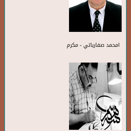
امحمد صفارباتي - مكرم