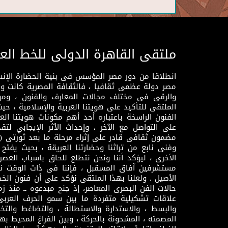
ملتقى القاهرة الدولى للخط الع
انطلاقا من دور مصر المؤسس فى بنية الحضارة الإنسـا
مصر دولة عظمى ثقافيا ، فالثقافة المصرية كانت 
والرقى فى مختلف مجالات المعارف والفنون ، ومن
الملتقى للتأكيد على هويتنا العربية والإسلامية ، ح
الفنون الراسخة باعتباره أحد أهم مكونات هويتنا العر
على التواصل مع الآخر ، وإحداث الأثر الإيجابي لت
وفنى نابع من تراثنا وحضارتنا العريقة ، بحيث يفتح حو
الأخرى ، ليؤكد أننا ونحن نتطلع للحاق باسباب العصر
مستشرفين آفاق المسقبل ، فإننا فى ذات الوقت نتم
الأصيل . ولعلنا بهذا الملتقى نؤكد على أن فنون الخط
حالات الفن البصرى المعاصر، إذ جنح مبدعوه ــ منذ زمن
علاقات تشكيلية متفردة ما بين سمو الحرف العرب
والبسط ، والاستدارة والاستطالة ، والتضاغط والتخ
المصمته ، المشحونة بالحركة ، وبين الفراغ المحيط به