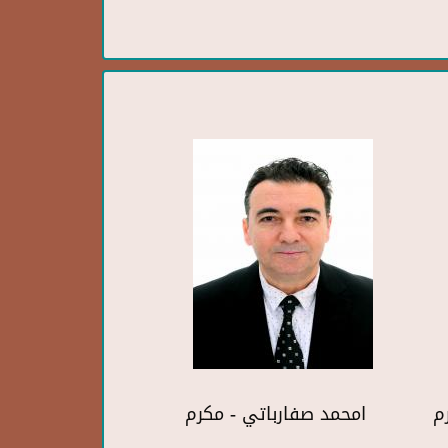
رم
امحمد صفارباتي - مكرم