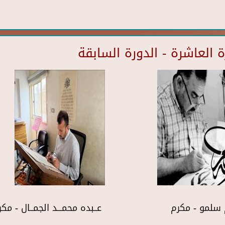
العاشرة - الدورة السابقة
سلمو - مكرم
عــبده محمـــد الجمــال - مك