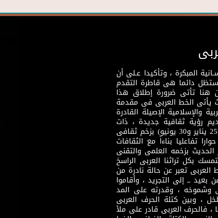
ربى
نية المبكرة ، وتأكيدا عـلى أن
وستظل دائما هى قاطرة التقدم
 هنا تأتى ضرورة إطلاق هذا
يث يأتى الخط العربى فى مقدمة
بية والإسلامية الإصيلة القادرة
قديم رؤية ثقافية جديدة ، ذات
مضمون ثقافى قادر على إثراء مرحلة ما بعد ثورتى (25 يناير و30 يونيو) بزخم ثقافى
ارا تفاعليا بناءاً مع الثقافات
 الحديث بزخمه العلمى والتقنى
سك بكل تراثنا العربى الراسخ
 العربى تعبر عن حالة نادرة من
 بعيد ــ إلى التجريد ، وأقاموا
ى وشموخه ، وقدرته على المد
لخل ، وبين كتلة الحرف العربى
ا ، فالحرف العربى قادر على ملأ