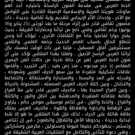
الخط العربى فى مقدمة الفنون الراسخة باعتباره أحد أهم
مكونات هويتنا العربية والإسلامية الإصيلة القادرة على التواصل
مع الآخر ، وإحداث الأثر الإيجابي لتقديم رؤية ثقافية جديدة ، ذات
مضمون ثقافى قادر على إثراء مرحلة ما بعد ثورتى (25 يناير و30
يونيو) بزخم ثقافى وفنى نابع من تراثنا وحضارتنا العريقة ، بحيث
يفتح حوارا تفاعليا بناءاً مع الثقافات الأخرى ، ليؤكد أننا ونحن
نتطلع للحاق باسباب العصر الحديث بزخمه العلمى والتقنى
مستشرفين آفاق المسقبل ، فإننا فى ذات الوقت نتمسك بكل
تراثنا العربى الراسخ الأصيل . ولعلنا بهذا الملتقى نؤكد على أن
فنون الخط العربى تعبر عن حالة نادرة من حالات الفن البصرى
المعاصر، إذ جنح مبدعوه ــ منذ زمن بعيد ــ إلى التجريد ، وأقاموا
علاقات تشكيلية متفردة ما بين سمو الحرف العربى وشموخه ،
وقدرته على المد والبسط ، والاستدارة والاستطالة ، والتضاغط
والتخلخل ، وبين كتلة الحرف العربى المصمته ، المشحونة بالحركة
، وبين الفراغ المحيط بها ، فالحرف العربى قادر على ملأ الفراغ
بإقامة علاقاته المتفردة والمدهشة بين الظل والنور ، والكتلة
والفراغ ، والخط واللون ، فى تناغم موسيقى صوفى حالم ، يتراوح
بين الرهافة والرخاوة والغلاظة والقوة ، فالحرف العربى يمتلك
طاقة هائلة على الحرك ، لذلك فإن هذا الملتقى ما هو إلا نقط
لبداية جديدة ، يحدوها الأمل والتفاؤل والطموح ، فى إن تتنامى
وتستمر ، بجهودكم جميعا ضيوفا ومسئولين ، مكرمين ومشاركين
، وهى دعوة للتآخى والتكامل مع الملتقيات العربية الشقيقة فى