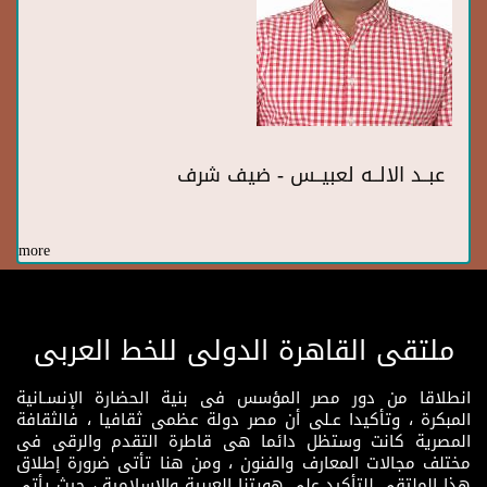
عبــد الالــه لعبيــس - ضيف شرف
more
ملتقى القاهرة الدولى للخط العربى
انطلاقا من دور مصر المؤسس فى بنية الحضارة الإنسـانية
المبكرة ، وتأكيدا عـلى أن مصر دولة عظمى ثقافيا ، فالثقافة
المصرية كانت وستظل دائما هى قاطرة التقدم والرقى فى
مختلف مجالات المعارف والفنون ، ومن هنا تأتى ضرورة إطلاق
هذا الملتقى للتأكيد على هويتنا العربية والإسلامية ، حيث يأتى