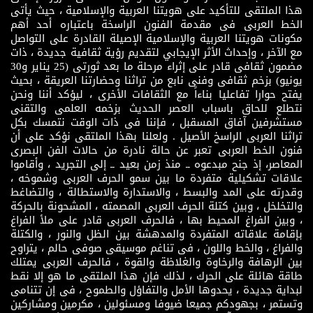
هذا الملتقى للتأكيد على هويتنا العربية والإسلامية ، حيث يأتى
الخط العربى فى مقدمة الفنون الراسخة باعتباره أحد أهم
مكونات هويتنا العربية والإسلامية الإصيلة القادرة على التواصل
مع الآخر ، وإحداث الأثر الإيجابي لتقديم رؤية ثقافية جديدة ، ذات
مضمون ثقافى قادر على إثراء مرحلة ما بعد ثورتى (25 يناير و30
يونيو) بزخم ثقافى وفنى نابع من تراثنا وحضارتنا العريقة ، بحيث
يفتح حوارا تفاعليا بناءاً مع الثقافات الأخرى ، ليؤكد أننا ونحن
نتطلع للحاق باسباب العصر الحديث بزخمه العلمى والتقنى
مستشرفين آفاق المسقبل ، فإننا فى ذات الوقت نتمسك بكل
تراثنا العربى الراسخ الأصيل . ولعلنا بهذا الملتقى نؤكد على أن
فنون الخط العربى تعبر عن حالة نادرة من حالات الفن البصرى
المعاصر، إذ جنح مبدعوه ــ منذ زمن بعيد ــ إلى التجريد ، وأقاموا
علاقات تشكيلية متفردة ما بين سمو الحرف العربى وشموخه ،
وقدرته على المد والبسط ، والاستدارة والاستطالة ، والتضاغط
والتخلخل ، وبين كتلة الحرف العربى المصمته ، المشحونة بالحركة
، وبين الفراغ المحيط بها ، فالحرف العربى قادر على ملأ الفراغ
بإقامة علاقاته المتفردة والمدهشة بين الظل والنور ، والكتلة
والفراغ ، والخط واللون ، فى تناغم موسيقى صوفى حالم ، يتراوح
بين الرهافة والرخاوة والغلاظة والقوة ، فالحرف العربى يمتلك
طاقة هائلة على الحرك ، لذلك فإن هذا الملتقى ما هو إلا نقط
لبداية جديدة ، يحدوها الأمل والتفاؤل والطموح ، فى إن تتنامى
وتستمر ، بجهودكم جميعا ضيوفا ومسئولين ، مكرمين ومشاركين