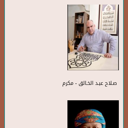
صـلاح عبـد الخـالق - مكرم