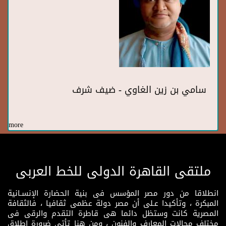
سامي بن زين الغاوي - ضيف شرف
more
ملتقى القاهرة الدولى للخط العربى
انطلاقا من دور مصر المؤسس فى بنية الحضارة الإنسـانية
المبكرة ، وتأكيدا عـلى أن مصر دولة عظمى ثقافيا ، فالثقافة
المصرية كانت وستظل دائما هى قاطرة التقدم والرقى فى
مختلف مجالات المعارف والفنون ، ومن هنا تأتى ضرورة إطلاق