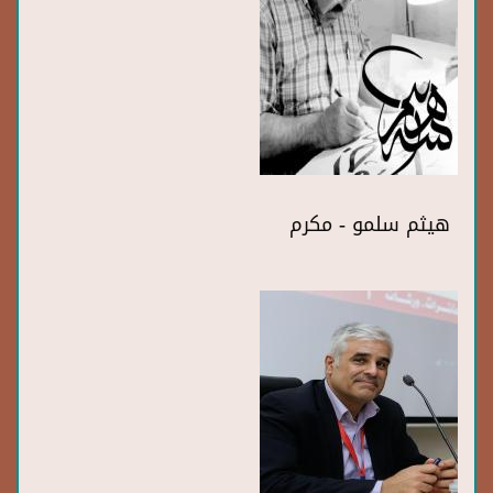
هيثم سلمو - مكرم