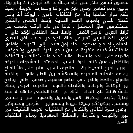
مضمون ثقافى قادر على إثراء مرحلة ما بعد ثورتى (25 يناير و30
يونيو) بزخم ثقافى وفنى نابع من تراثنا وحضارتنا العريقة ، بحيث
يفتح حوارا تفاعليا بناءاً مع الثقافات الأخرى ، ليؤكد أننا ونحن
نتطلع للحاق باسباب العصر الحديث بزخمه العلمى والتقنى
مستشرفين آفاق المسقبل ، فإننا فى ذات الوقت نتمسك بكل
تراثنا العربى الراسخ الأصيل . ولعلنا بهذا الملتقى نؤكد على أن
فنون الخط العربى تعبر عن حالة نادرة من حالات الفن البصرى
المعاصر، إذ جنح مبدعوه ــ منذ زمن بعيد ــ إلى التجريد ، وأقاموا
علاقات تشكيلية متفردة ما بين سمو الحرف العربى وشموخه ،
وقدرته على المد والبسط ، والاستدارة والاستطالة ، والتضاغط
والتخلخل ، وبين كتلة الحرف العربى المصمته ، المشحونة بالحركة
، وبين الفراغ المحيط بها ، فالحرف العربى قادر على ملأ الفراغ
بإقامة علاقاته المتفردة والمدهشة بين الظل والنور ، والكتلة
والفراغ ، والخط واللون ، فى تناغم موسيقى صوفى حالم ، يتراوح
بين الرهافة والرخاوة والغلاظة والقوة ، فالحرف العربى يمتلك
طاقة هائلة على الحرك ، لذلك فإن هذا الملتقى ما هو إلا نقط
لبداية جديدة ، يحدوها الأمل والتفاؤل والطموح ، فى إن تتنامى
وتستمر ، بجهودكم جميعا ضيوفا ومسئولين ، مكرمين ومشاركين
، وهى دعوة للتآخى والتكامل مع الملتقيات العربية الشقيقة فى
دبى والكويت والشارقة والمملكة السعودية وسائر الملتقيات
الأخرى