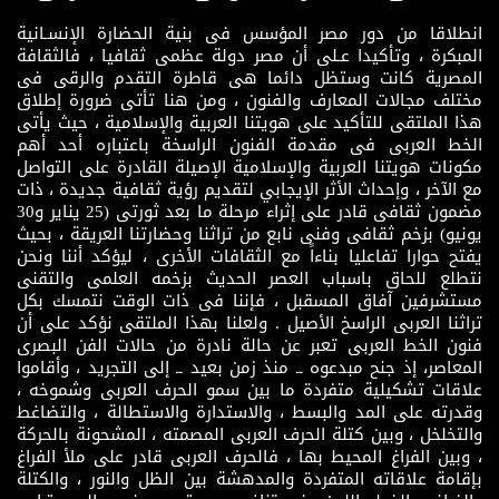
انطلاقا من دور مصر المؤسس فى بنية الحضارة الإنسـانية
المبكرة ، وتأكيدا عـلى أن مصر دولة عظمى ثقافيا ، فالثقافة
المصرية كانت وستظل دائما هى قاطرة التقدم والرقى فى
مختلف مجالات المعارف والفنون ، ومن هنا تأتى ضرورة إطلاق
هذا الملتقى للتأكيد على هويتنا العربية والإسلامية ، حيث يأتى
الخط العربى فى مقدمة الفنون الراسخة باعتباره أحد أهم
مكونات هويتنا العربية والإسلامية الإصيلة القادرة على التواصل
مع الآخر ، وإحداث الأثر الإيجابي لتقديم رؤية ثقافية جديدة ، ذات
مضمون ثقافى قادر على إثراء مرحلة ما بعد ثورتى (25 يناير و30
يونيو) بزخم ثقافى وفنى نابع من تراثنا وحضارتنا العريقة ، بحيث
يفتح حوارا تفاعليا بناءاً مع الثقافات الأخرى ، ليؤكد أننا ونحن
نتطلع للحاق باسباب العصر الحديث بزخمه العلمى والتقنى
مستشرفين آفاق المسقبل ، فإننا فى ذات الوقت نتمسك بكل
تراثنا العربى الراسخ الأصيل . ولعلنا بهذا الملتقى نؤكد على أن
فنون الخط العربى تعبر عن حالة نادرة من حالات الفن البصرى
المعاصر، إذ جنح مبدعوه ــ منذ زمن بعيد ــ إلى التجريد ، وأقاموا
علاقات تشكيلية متفردة ما بين سمو الحرف العربى وشموخه ،
وقدرته على المد والبسط ، والاستدارة والاستطالة ، والتضاغط
والتخلخل ، وبين كتلة الحرف العربى المصمته ، المشحونة بالحركة
، وبين الفراغ المحيط بها ، فالحرف العربى قادر على ملأ الفراغ
بإقامة علاقاته المتفردة والمدهشة بين الظل والنور ، والكتلة