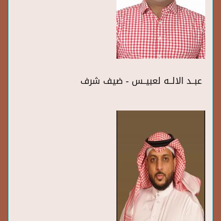
عبــد الالــه لعبيــس - ضيف شرف