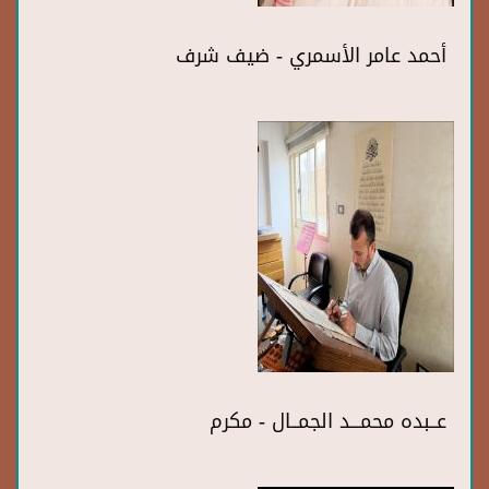
أحمد عامر الأسمري - ضيف شرف
عــبده محمـــد الجمــال - مكرم