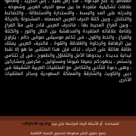
المعاصر، إذ جنح مبدعوه ــ منذ زمن بعيد ــ إلى التجريد ، وأقاموا
علاقات تشكيلية متفردة ما بين سمو الحرف العربى وشموخه ،
وقدرته على المد والبسط ، والاستدارة والاستطالة ، والتضاغط
والتخلخل ، وبين كتلة الحرف العربى المصمته ، المشحونة بالحركة
، وبين الفراغ المحيط بها ، فالحرف العربى قادر على ملأ الفراغ
بإقامة علاقاته المتفردة والمدهشة بين الظل والنور ، والكتلة
والفراغ ، والخط واللون ، فى تناغم موسيقى صوفى حالم ، يتراوح
بين الرهافة والرخاوة والغلاظة والقوة ، فالحرف العربى يمتلك
طاقة هائلة على الحرك ، لذلك فإن هذا الملتقى ما هو إلا نقط
لبداية جديدة ، يحدوها الأمل والتفاؤل والطموح ، فى إن تتنامى
وتستمر ، بجهودكم جميعا ضيوفا ومسئولين ، مكرمين ومشاركين
، وهى دعوة للتآخى والتكامل مع الملتقيات العربية الشقيقة فى
دبى والكويت والشارقة والمملكة السعودية وسائر الملتقيات
الأخرى
cdf@cdf-eg.org
للمساعدة أو الأسئلة الرجاء المراسلة على بريد
جميع حقوق النشر محفوظة لصندوق التنمية الثقافية