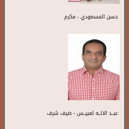
حسن المسعودي - مكرم
عبــد الالــه لعبيــس - ضيف شرف