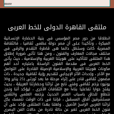
more
ملتقى القاهرة الدولى للخط العربى
انطلاقا من دور مصر المؤسس فى بنية الحضارة الإنسـانية
المبكرة ، وتأكيدا عـلى أن مصر دولة عظمى ثقافيا ، فالثقافة
المصرية كانت وستظل دائما هى قاطرة التقدم والرقى فى
مختلف مجالات المعارف والفنون ، ومن هنا تأتى ضرورة إطلاق
هذا الملتقى للتأكيد على هويتنا العربية والإسلامية ، حيث يأتى
الخط العربى فى مقدمة الفنون الراسخة باعتباره أحد أهم
مكونات هويتنا العربية والإسلامية الإصيلة القادرة على التواصل
مع الآخر ، وإحداث الأثر الإيجابي لتقديم رؤية ثقافية جديدة ، ذات
مضمون ثقافى قادر على إثراء مرحلة ما بعد ثورتى (25 يناير و30
يونيو) بزخم ثقافى وفنى نابع من تراثنا وحضارتنا العريقة ، بحيث
يفتح حوارا تفاعليا بناءاً مع الثقافات الأخرى ، ليؤكد أننا ونحن
نتطلع للحاق باسباب العصر الحديث بزخمه العلمى والتقنى
مستشرفين آفاق المسقبل ، فإننا فى ذات الوقت نتمسك بكل
تراثنا العربى الراسخ الأصيل . ولعلنا بهذا الملتقى نؤكد على أن
فنون الخط العربى تعبر عن حالة نادرة من حالات الفن البصرى