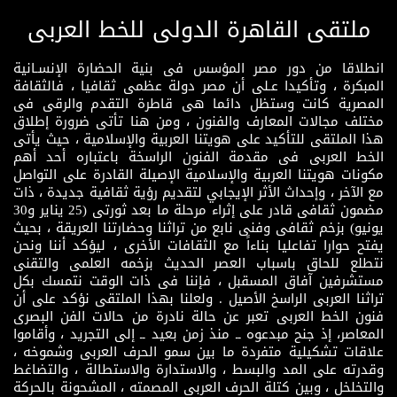
ملتقى القاهرة الدولى للخط العربى
انطلاقا من دور مصر المؤسس فى بنية الحضارة الإنسـانية
المبكرة ، وتأكيدا عـلى أن مصر دولة عظمى ثقافيا ، فالثقافة
المصرية كانت وستظل دائما هى قاطرة التقدم والرقى فى
مختلف مجالات المعارف والفنون ، ومن هنا تأتى ضرورة إطلاق
هذا الملتقى للتأكيد على هويتنا العربية والإسلامية ، حيث يأتى
الخط العربى فى مقدمة الفنون الراسخة باعتباره أحد أهم
مكونات هويتنا العربية والإسلامية الإصيلة القادرة على التواصل
مع الآخر ، وإحداث الأثر الإيجابي لتقديم رؤية ثقافية جديدة ، ذات
مضمون ثقافى قادر على إثراء مرحلة ما بعد ثورتى (25 يناير و30
يونيو) بزخم ثقافى وفنى نابع من تراثنا وحضارتنا العريقة ، بحيث
يفتح حوارا تفاعليا بناءاً مع الثقافات الأخرى ، ليؤكد أننا ونحن
نتطلع للحاق باسباب العصر الحديث بزخمه العلمى والتقنى
مستشرفين آفاق المسقبل ، فإننا فى ذات الوقت نتمسك بكل
تراثنا العربى الراسخ الأصيل . ولعلنا بهذا الملتقى نؤكد على أن
فنون الخط العربى تعبر عن حالة نادرة من حالات الفن البصرى
المعاصر، إذ جنح مبدعوه ــ منذ زمن بعيد ــ إلى التجريد ، وأقاموا
علاقات تشكيلية متفردة ما بين سمو الحرف العربى وشموخه ،
وقدرته على المد والبسط ، والاستدارة والاستطالة ، والتضاغط
والتخلخل ، وبين كتلة الحرف العربى المصمته ، المشحونة بالحركة