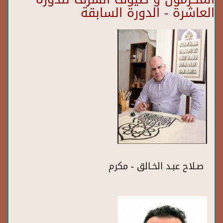
العاشرة - الدورة السابقة
صـلاح عبـد الخـالق - مكرم