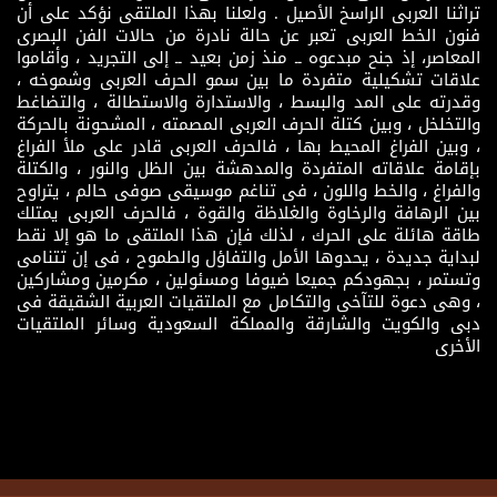
تراثنا العربى الراسخ الأصيل . ولعلنا بهذا الملتقى نؤكد على أن
فنون الخط العربى تعبر عن حالة نادرة من حالات الفن البصرى
المعاصر، إذ جنح مبدعوه ــ منذ زمن بعيد ــ إلى التجريد ، وأقاموا
علاقات تشكيلية متفردة ما بين سمو الحرف العربى وشموخه ،
وقدرته على المد والبسط ، والاستدارة والاستطالة ، والتضاغط
والتخلخل ، وبين كتلة الحرف العربى المصمته ، المشحونة بالحركة
، وبين الفراغ المحيط بها ، فالحرف العربى قادر على ملأ الفراغ
بإقامة علاقاته المتفردة والمدهشة بين الظل والنور ، والكتلة
والفراغ ، والخط واللون ، فى تناغم موسيقى صوفى حالم ، يتراوح
بين الرهافة والرخاوة والغلاظة والقوة ، فالحرف العربى يمتلك
طاقة هائلة على الحرك ، لذلك فإن هذا الملتقى ما هو إلا نقط
لبداية جديدة ، يحدوها الأمل والتفاؤل والطموح ، فى إن تتنامى
وتستمر ، بجهودكم جميعا ضيوفا ومسئولين ، مكرمين ومشاركين
، وهى دعوة للتآخى والتكامل مع الملتقيات العربية الشقيقة فى
دبى والكويت والشارقة والمملكة السعودية وسائر الملتقيات
الأخرى