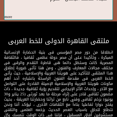
more
ملتقى القاهرة الدولى للخط العربى
انطلاقا من دور مصر المؤسس فى بنية الحضارة الإنسـانية
المبكرة ، وتأكيدا عـلى أن مصر دولة عظمى ثقافيا ، فالثقافة
المصرية كانت وستظل دائما هى قاطرة التقدم والرقى فى
مختلف مجالات المعارف والفنون ، ومن هنا تأتى ضرورة إطلاق
هذا الملتقى للتأكيد على هويتنا العربية والإسلامية ، حيث يأتى
الخط العربى فى مقدمة الفنون الراسخة باعتباره أحد أهم
مكونات هويتنا العربية والإسلامية الإصيلة القادرة على التواصل
مع الآخر ، وإحداث الأثر الإيجابي لتقديم رؤية ثقافية جديدة ، ذات
مضمون ثقافى قادر على إثراء مرحلة ما بعد ثورتى (25 يناير و30
يونيو) بزخم ثقافى وفنى نابع من تراثنا وحضارتنا العريقة ، بحيث
يفتح حوارا تفاعليا بناءاً مع الثقافات الأخرى ، ليؤكد أننا ونحن
نتطلع للحاق باسباب العصر الحديث بزخمه العلمى والتقنى
مستشرفين آفاق المسقبل ، فإننا فى ذات الوقت نتمسك بكل