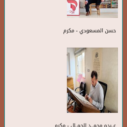
حسن المسعودي - مكرم
عــبده محمـــد الجمــال - مكرم