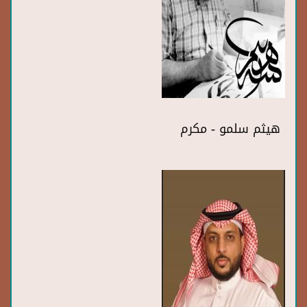
هيثم سلمو - مكرم