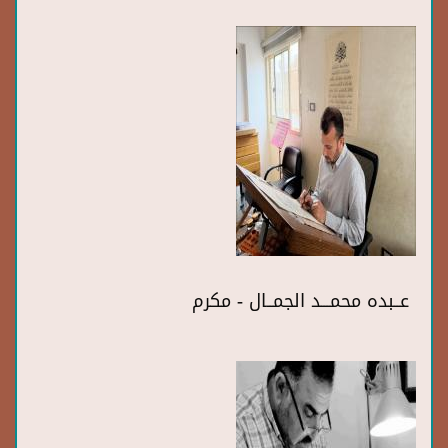
عــبده محمـــد الجمــال - مكرم