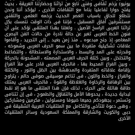
يونيو) بزخم ثقافى وفنى نابع من تراثنا وحضارتنا العريقة ، بحيث
يفتح حوارا تفاعليا بناءاً مع الثقافات الأخرى ، ليؤكد أننا ونحن
نتطلع للحاق باسباب العصر الحديث بزخمه العلمى والتقنى
مستشرفين آفاق المسقبل ، فإننا فى ذات الوقت نتمسك بكل
تراثنا العربى الراسخ الأصيل . ولعلنا بهذا الملتقى نؤكد على أن
فنون الخط العربى تعبر عن حالة نادرة من حالات الفن البصرى
المعاصر، إذ جنح مبدعوه ــ منذ زمن بعيد ــ إلى التجريد ، وأقاموا
علاقات تشكيلية متفردة ما بين سمو الحرف العربى وشموخه ،
وقدرته على المد والبسط ، والاستدارة والاستطالة ، والتضاغط
والتخلخل ، وبين كتلة الحرف العربى المصمته ، المشحونة بالحركة
، وبين الفراغ المحيط بها ، فالحرف العربى قادر على ملأ الفراغ
بإقامة علاقاته المتفردة والمدهشة بين الظل والنور ، والكتلة
والفراغ ، والخط واللون ، فى تناغم موسيقى صوفى حالم ، يتراوح
بين الرهافة والرخاوة والغلاظة والقوة ، فالحرف العربى يمتلك
طاقة هائلة على الحرك ، لذلك فإن هذا الملتقى ما هو إلا نقط
لبداية جديدة ، يحدوها الأمل والتفاؤل والطموح ، فى إن تتنامى
وتستمر ، بجهودكم جميعا ضيوفا ومسئولين ، مكرمين ومشاركين
، وهى دعوة للتآخى والتكامل مع الملتقيات العربية الشقيقة فى
دبى والكويت والشارقة والمملكة السعودية وسائر الملتقيات
الأخرى