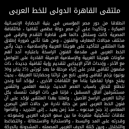
ملتقى القاهرة الدولى للخط العربى
انطلاقا من دور مصر المؤسس فى بنية الحضارة الإنسـانية
المبكرة ، وتأكيدا عـلى أن مصر دولة عظمى ثقافيا ، فالثقافة
المصرية كانت وستظل دائما هى قاطرة التقدم والرقى فى
مختلف مجالات المعارف والفنون ، ومن هنا تأتى ضرورة إطلاق
هذا الملتقى للتأكيد على هويتنا العربية والإسلامية ، حيث يأتى
الخط العربى فى مقدمة الفنون الراسخة باعتباره أحد أهم
مكونات هويتنا العربية والإسلامية الإصيلة القادرة على التواصل
مع الآخر ، وإحداث الأثر الإيجابي لتقديم رؤية ثقافية جديدة ، ذات
مضمون ثقافى قادر على إثراء مرحلة ما بعد ثورتى (25 يناير و30
يونيو) بزخم ثقافى وفنى نابع من تراثنا وحضارتنا العريقة ، بحيث
يفتح حوارا تفاعليا بناءاً مع الثقافات الأخرى ، ليؤكد أننا ونحن
نتطلع للحاق باسباب العصر الحديث بزخمه العلمى والتقنى
مستشرفين آفاق المسقبل ، فإننا فى ذات الوقت نتمسك بكل
تراثنا العربى الراسخ الأصيل . ولعلنا بهذا الملتقى نؤكد على أن
فنون الخط العربى تعبر عن حالة نادرة من حالات الفن البصرى
المعاصر، إذ جنح مبدعوه ــ منذ زمن بعيد ــ إلى التجريد ، وأقاموا
علاقات تشكيلية متفردة ما بين سمو الحرف العربى وشموخه ،
وقدرته على المد والبسط ، والاستدارة والاستطالة ، والتضاغط
والتخلخل ، وبين كتلة الحرف العربى المصمته ، المشحونة بالحركة