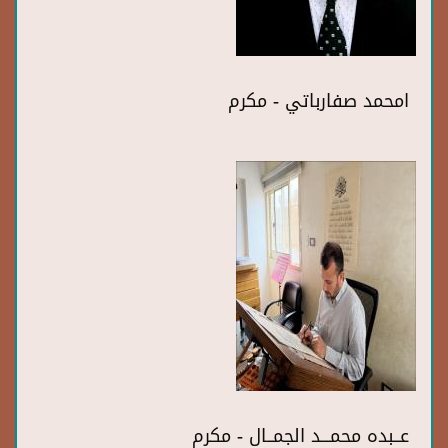
امحمد صفارباتي - مكرم
عــبده محمـــد الجمــال - مكرم