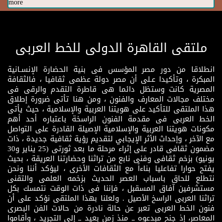
more
ملتقى القاهرة الدولى للخط العربى
انطلاقا من دور مصر المؤسس فى بنية الحضارة الإنسـانية
المبكرة ، وتأكيدا عـلى أن مصر دولة عظمى ثقافيا ، فالثقافة
المصرية كانت وستظل دائما هى قاطرة التقدم والرقى فى
مختلف مجالات المعارف والفنون ، ومن هنا تأتى ضرورة إطلاق
هذا الملتقى للتأكيد على هويتنا العربية والإسلامية ، حيث يأتى
الخط العربى فى مقدمة الفنون الراسخة باعتباره أحد أهم
مكونات هويتنا العربية والإسلامية الإصيلة القادرة على التواصل
مع الآخر ، وإحداث الأثر الإيجابي لتقديم رؤية ثقافية جديدة ، ذات
مضمون ثقافى قادر على إثراء مرحلة ما بعد ثورتى (25 يناير و30
يونيو) بزخم ثقافى وفنى نابع من تراثنا وحضارتنا العريقة ، بحيث
يفتح حوارا تفاعليا بناءاً مع الثقافات الأخرى ، ليؤكد أننا ونحن
نتطلع للحاق باسباب العصر الحديث بزخمه العلمى والتقنى
مستشرفين آفاق المسقبل ، فإننا فى ذات الوقت نتمسك بكل
تراثنا العربى الراسخ الأصيل . ولعلنا بهذا الملتقى نؤكد على أن
فنون الخط العربى تعبر عن حالة نادرة من حالات الفن البصرى
المعاصر، إذ جنح مبدعوه ــ منذ زمن بعيد ــ إلى التجريد ، وأقاموا