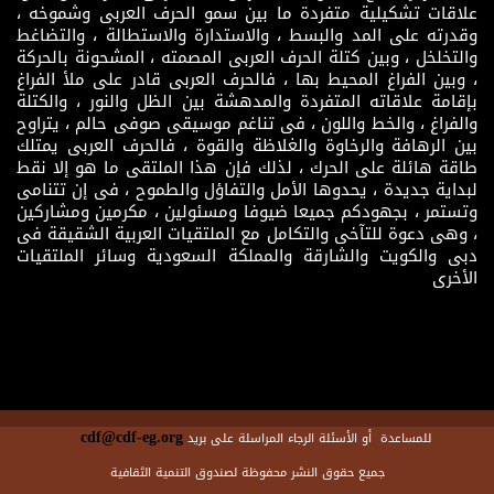
علاقات تشكيلية متفردة ما بين سمو الحرف العربى وشموخه ،
وقدرته على المد والبسط ، والاستدارة والاستطالة ، والتضاغط
والتخلخل ، وبين كتلة الحرف العربى المصمته ، المشحونة بالحركة
، وبين الفراغ المحيط بها ، فالحرف العربى قادر على ملأ الفراغ
بإقامة علاقاته المتفردة والمدهشة بين الظل والنور ، والكتلة
والفراغ ، والخط واللون ، فى تناغم موسيقى صوفى حالم ، يتراوح
بين الرهافة والرخاوة والغلاظة والقوة ، فالحرف العربى يمتلك
طاقة هائلة على الحرك ، لذلك فإن هذا الملتقى ما هو إلا نقط
لبداية جديدة ، يحدوها الأمل والتفاؤل والطموح ، فى إن تتنامى
وتستمر ، بجهودكم جميعا ضيوفا ومسئولين ، مكرمين ومشاركين
، وهى دعوة للتآخى والتكامل مع الملتقيات العربية الشقيقة فى
دبى والكويت والشارقة والمملكة السعودية وسائر الملتقيات
الأخرى
cdf@cdf-eg.org
للمساعدة أو الأسئلة الرجاء المراسلة على بريد
جميع حقوق النشر محفوظة لصندوق التنمية الثقافية