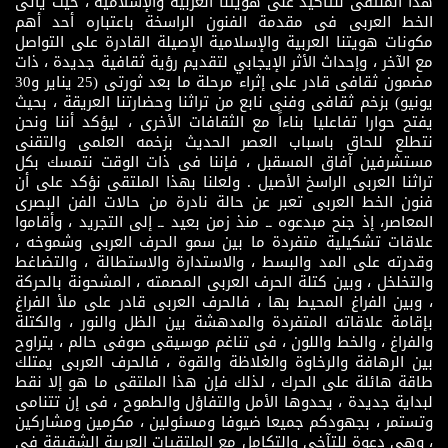
هذا الملتقى للتأكيد على هويتنا العربية والإسلامية ، حيث يأتى
الخط العربى فى مقدمة الفنون الراسخة باعتباره أحد أهم
مكونات هويتنا العربية والإسلامية الإصيلة القادرة على التواصل
مع الآخر ، وإحداث الأثر الإيجابي لتقديم رؤية ثقافية جديدة ، ذات
مضمون ثقافى قادر على إثراء مرحلة ما بعد ثورتى (25 يناير و30
يونيو) بزخم ثقافى وفنى نابع من تراثنا وحضارتنا العريقة ، بحيث
يفتح حوارا تفاعليا بناءاً مع الثقافات الأخرى ، ليؤكد أننا ونحن
نتطلع للحاق باسباب العصر الحديث بزخمه العلمى والتقنى
مستشرفين آفاق المسقبل ، فإننا فى ذات الوقت نتمسك بكل
تراثنا العربى الراسخ الأصيل . ولعلنا بهذا الملتقى نؤكد على أن
فنون الخط العربى تعبر عن حالة نادرة من حالات الفن البصرى
المعاصر، إذ جنح مبدعوه ــ منذ زمن بعيد ــ إلى التجريد ، وأقاموا
علاقات تشكيلية متفردة ما بين سمو الحرف العربى وشموخه ،
وقدرته على المد والبسط ، والاستدارة والاستطالة ، والتضاغط
والتخلخل ، وبين كتلة الحرف العربى المصمته ، المشحونة بالحركة
، وبين الفراغ المحيط بها ، فالحرف العربى قادر على ملأ الفراغ
بإقامة علاقاته المتفردة والمدهشة بين الظل والنور ، والكتلة
والفراغ ، والخط واللون ، فى تناغم موسيقى صوفى حالم ، يتراوح
بين الرهافة والرخاوة والغلاظة والقوة ، فالحرف العربى يمتلك
طاقة هائلة على الحرك ، لذلك فإن هذا الملتقى ما هو إلا نقط
لبداية جديدة ، يحدوها الأمل والتفاؤل والطموح ، فى إن تتنامى
وتستمر ، بجهودكم جميعا ضيوفا ومسئولين ، مكرمين ومشاركين
، وهى دعوة للتآخى والتكامل مع الملتقيات العربية الشقيقة فى