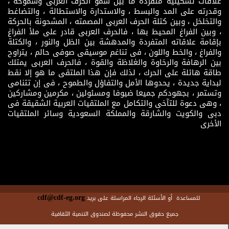
علاقات تشكيلية متفردة ما بين سمو الحرف العربى وشموخه ،
وقدرته على المد والبسط ، والاستدارة والاستطالة ، والتضاغط
والتخلخل ، وبين كتلة الحرف العربى المصمته ، المشحونة بالحركة
، وبين الفراغ المحيط بها ، فالحرف العربى قادر على ملأ الفراغ
بإقامة علاقاته المتفردة والمدهشة بين الظل والنور ، والكتلة
والفراغ ، والخط واللون ، فى تناغم موسيقى صوفى حالم ، يتراوح
بين الرهافة والرخاوة والغلاظة والقوة ، فالحرف العربى يمتلك
طاقة هائلة على الحرك ، لذلك فإن هذا الملتقى ما هو إلا نقط
لبداية جديدة ، يحدوها الأمل والتفاؤل والطموح ، فى إن تتنامى
وتستمر ، بجهودكم جميعا ضيوفا ومسئولين ، مكرمين ومشاركين
، وهى دعوة للتآخى والتكامل مع الملتقيات العربية الشقيقة فى
دبى والكويت والشارقة والمملكة السعودية وسائر الملتقيات
الأخرى
cdf@cdf-eg.org
للمساعدة أو الأسئلة الرجاء المراسلة على بريد
جميع حقوق النشر محفوظة لصندوق التنمية الثقافية