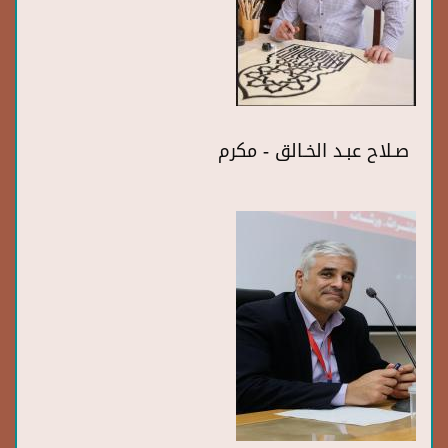
صـلاح عبـد الخـالق - مكرم