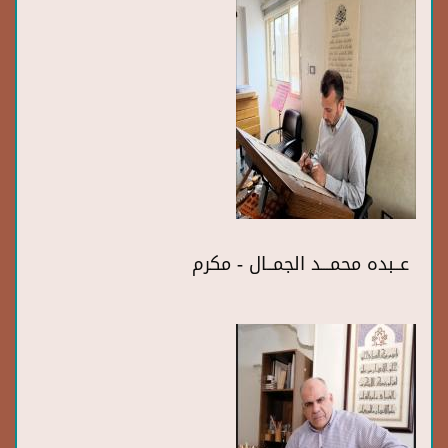
عــبده محمـــد الجمــال - مكرم