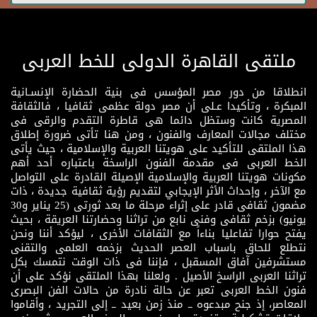
ملتقى القاهرة الدولى للخط العربى
انطلاقا من دور مصر المؤسس فى بنية الحضارة الإنسـانية
المبكرة ، وتأكيدا عـلى أن مصر دولة عظمى ثقافيا ، فالثقافة
المصرية كانت وستظل دائما هى قاطرة التقدم والرقى فى
مختلف مجالات المعارف والفنون ، ومن هنا تأتى ضرورة إطلاق
هذا الملتقى للتأكيد على هويتنا العربية والإسلامية ، حيث يأتى
الخط العربى فى مقدمة الفنون الراسخة باعتباره أحد أهم
مكونات هويتنا العربية والإسلامية الإصيلة القادرة على التواصل
مع الآخر ، وإحداث الأثر الإيجابي لتقديم رؤية ثقافية جديدة ، ذات
مضمون ثقافى قادر على إثراء مرحلة ما بعد ثورتى (25 يناير و30
يونيو) بزخم ثقافى وفنى نابع من تراثنا وحضارتنا العريقة ، بحيث
يفتح حوارا تفاعليا بناءاً مع الثقافات الأخرى ، ليؤكد أننا ونحن
نتطلع للحاق باسباب العصر الحديث بزخمه العلمى والتقنى
مستشرفين آفاق المسقبل ، فإننا فى ذات الوقت نتمسك بكل
تراثنا العربى الراسخ الأصيل . ولعلنا بهذا الملتقى نؤكد على أن
فنون الخط العربى تعبر عن حالة نادرة من حالات الفن البصرى
المعاصر، إذ جنح مبدعوه ــ منذ زمن بعيد ــ إلى التجريد ، وأقاموا