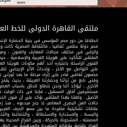
more
ملتقى القاهرة الدولى للخط الع
انطلاقا من دور مصر المؤسس فى بنية الحضارة الإنسـا
مصر دولة عظمى ثقافيا ، فالثقافة المصرية كانت 
والرقى فى مختلف مجالات المعارف والفنون ، ومن
الملتقى للتأكيد على هويتنا العربية والإسلامية ، ح
الفنون الراسخة باعتباره أحد أهم مكونات هويتنا العر
على التواصل مع الآخر ، وإحداث الأثر الإيجابي لت
وفنى نابع من تراثنا وحضارتنا العريقة ، بحيث يفتح حو
الأخرى ، ليؤكد أننا ونحن نتطلع للحاق باسباب العصر
مستشرفين آفاق المسقبل ، فإننا فى ذات الوقت نتم
الأصيل . ولعلنا بهذا الملتقى نؤكد على أن فنون الخط
حالات الفن البصرى المعاصر، إذ جنح مبدعوه ــ منذ زمن
علاقات تشكيلية متفردة ما بين سمو الحرف العرب
والبسط ، والاستدارة والاستطالة ، والتضاغط والتخ
المصمته ، المشحونة بالحركة ، وبين الفراغ المحيط به
الفراغ بإقامة علاقاته المتفردة والمدهشة بين الظل وا