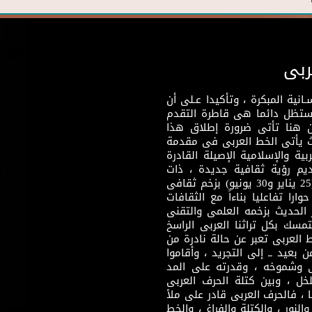
ربى
نية المبكرة ، وتأكيدا عـلى أن
وستظل دائما هى قاطرة التقدم
 هنا تأتى ضرورة إطلاق هذا
يث يأتى الخط العربى فى مقدمة
بية والإسلامية الإصيلة القادرة
قديم رؤية ثقافية جديدة ، ذات
مضمون ثقافى قادر على إثراء مرحلة ما بعد ثورتى (25 يناير و30 يونيو) بزخم ثقافى
ارا تفاعليا بناءاً مع الثقافات
 الحديث بزخمه العلمى والتقنى
سك بكل تراثنا العربى الراسخ
 العربى تعبر عن حالة نادرة من
 بعيد ــ إلى التجريد ، وأقاموا
ى وشموخه ، وقدرته على المد
لخل ، وبين كتلة الحرف العربى
ا ، فالحرف العربى قادر على ملأ
لنور ، والكتلة والفراغ ، والخط