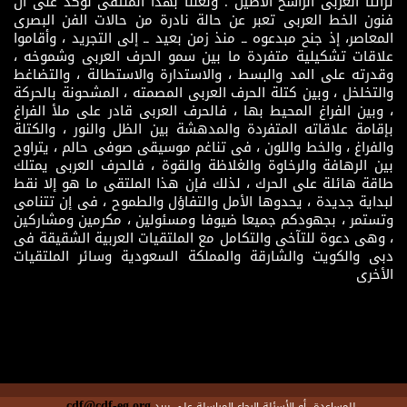
تراثنا العربى الراسخ الأصيل . ولعلنا بهذا الملتقى نؤكد على أن
فنون الخط العربى تعبر عن حالة نادرة من حالات الفن البصرى
المعاصر، إذ جنح مبدعوه ــ منذ زمن بعيد ــ إلى التجريد ، وأقاموا
علاقات تشكيلية متفردة ما بين سمو الحرف العربى وشموخه ،
وقدرته على المد والبسط ، والاستدارة والاستطالة ، والتضاغط
والتخلخل ، وبين كتلة الحرف العربى المصمته ، المشحونة بالحركة
، وبين الفراغ المحيط بها ، فالحرف العربى قادر على ملأ الفراغ
بإقامة علاقاته المتفردة والمدهشة بين الظل والنور ، والكتلة
والفراغ ، والخط واللون ، فى تناغم موسيقى صوفى حالم ، يتراوح
بين الرهافة والرخاوة والغلاظة والقوة ، فالحرف العربى يمتلك
طاقة هائلة على الحرك ، لذلك فإن هذا الملتقى ما هو إلا نقط
لبداية جديدة ، يحدوها الأمل والتفاؤل والطموح ، فى إن تتنامى
وتستمر ، بجهودكم جميعا ضيوفا ومسئولين ، مكرمين ومشاركين
، وهى دعوة للتآخى والتكامل مع الملتقيات العربية الشقيقة فى
دبى والكويت والشارقة والمملكة السعودية وسائر الملتقيات
الأخرى
cdf@cdf-eg.org
للمساعدة أو الأسئلة الرجاء المراسلة على بريد