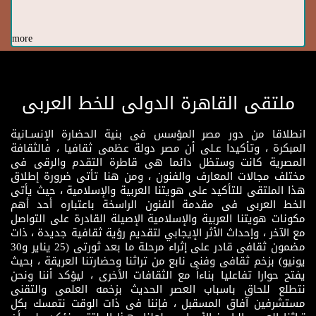
more
ملتقى القاهرة الدولى للخط العربى
انطلاقا من دور مصر المؤسس فى بنية الحضارة الإنسـانية
المبكرة ، وتأكيدا عـلى أن مصر دولة عظمى ثقافيا ، فالثقافة
المصرية كانت وستظل دائما هى قاطرة التقدم والرقى فى
مختلف مجالات المعارف والفنون ، ومن هنا تأتى ضرورة إطلاق
هذا الملتقى للتأكيد على هويتنا العربية والإسلامية ، حيث يأتى
الخط العربى فى مقدمة الفنون الراسخة باعتباره أحد أهم
مكونات هويتنا العربية والإسلامية الإصيلة القادرة على التواصل
مع الآخر ، وإحداث الأثر الإيجابي لتقديم رؤية ثقافية جديدة ، ذات
مضمون ثقافى قادر على إثراء مرحلة ما بعد ثورتى (25 يناير و30
يونيو) بزخم ثقافى وفنى نابع من تراثنا وحضارتنا العريقة ، بحيث
يفتح حوارا تفاعليا بناءاً مع الثقافات الأخرى ، ليؤكد أننا ونحن
نتطلع للحاق باسباب العصر الحديث بزخمه العلمى والتقنى
مستشرفين آفاق المسقبل ، فإننا فى ذات الوقت نتمسك بكل