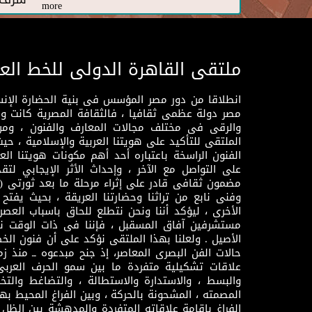
more
ملتقى القاهرة الدولى للخط الع
انطلاقا من دور مصر المؤسس فى بنية الحضارة الإنسـا
مصر دولة عظمى ثقافيا ، فالثقافة المصرية كانت 
والرقى فى مختلف مجالات المعارف والفنون ، ومن
الملتقى للتأكيد على هويتنا العربية والإسلامية ، ح
الفنون الراسخة باعتباره أحد أهم مكونات هويتنا العر
على التواصل مع الآخر ، وإحداث الأثر الإيجابي لت
وفنى نابع من تراثنا وحضارتنا العريقة ، بحيث يفتح حو
الأخرى ، ليؤكد أننا ونحن نتطلع للحاق باسباب العصر
مستشرفين آفاق المسقبل ، فإننا فى ذات الوقت نتم
الأصيل . ولعلنا بهذا الملتقى نؤكد على أن فنون الخط
حالات الفن البصرى المعاصر، إذ جنح مبدعوه ــ منذ زمن
علاقات تشكيلية متفردة ما بين سمو الحرف العرب
والبسط ، والاستدارة والاستطالة ، والتضاغط والتخ
المصمته ، المشحونة بالحركة ، وبين الفراغ المحيط به
الفراغ بإقامة علاقاته المتفردة والمدهشة بين الظل وا