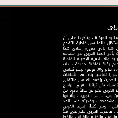
ربى
نية المبكرة ، وتأكيدا عـلى أن
وستظل دائما هى قاطرة التقدم
 هنا تأتى ضرورة إطلاق هذا
يث يأتى الخط العربى فى مقدمة
بية والإسلامية الإصيلة القادرة
قديم رؤية ثقافية جديدة ، ذات
مضمون ثقافى قادر على إثراء مرحلة ما بعد ثورتى (25 يناير و30 يونيو) بزخم ثقافى
ارا تفاعليا بناءاً مع الثقافات
 الحديث بزخمه العلمى والتقنى
سك بكل تراثنا العربى الراسخ
 العربى تعبر عن حالة نادرة من
 بعيد ــ إلى التجريد ، وأقاموا
ى وشموخه ، وقدرته على المد
لخل ، وبين كتلة الحرف العربى
ا ، فالحرف العربى قادر على ملأ
لنور ، والكتلة والفراغ ، والخط