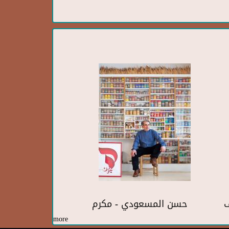
ف
حسن المسعودي - مكرم
more