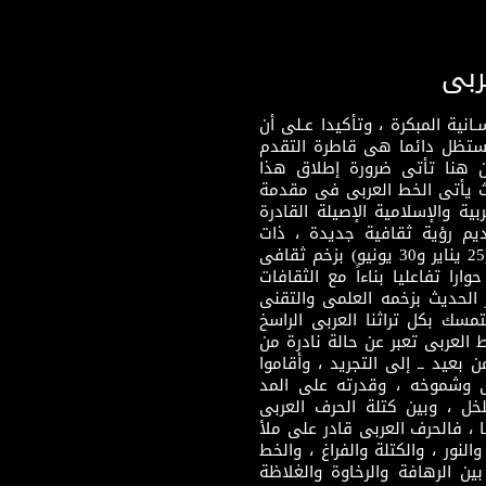
ربى
نية المبكرة ، وتأكيدا عـلى أن
وستظل دائما هى قاطرة التقدم
 هنا تأتى ضرورة إطلاق هذا
يث يأتى الخط العربى فى مقدمة
بية والإسلامية الإصيلة القادرة
قديم رؤية ثقافية جديدة ، ذات
مضمون ثقافى قادر على إثراء مرحلة ما بعد ثورتى (25 يناير و30 يونيو) بزخم ثقافى
ارا تفاعليا بناءاً مع الثقافات
 الحديث بزخمه العلمى والتقنى
سك بكل تراثنا العربى الراسخ
 العربى تعبر عن حالة نادرة من
 بعيد ــ إلى التجريد ، وأقاموا
ى وشموخه ، وقدرته على المد
لخل ، وبين كتلة الحرف العربى
ا ، فالحرف العربى قادر على ملأ
لنور ، والكتلة والفراغ ، والخط
ن الرهافة والرخاوة والغلاظة