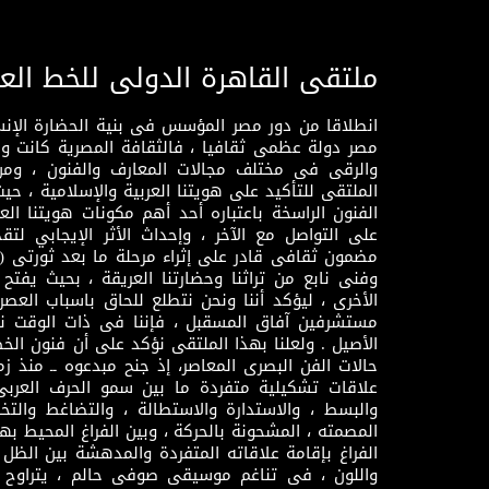
ملتقى القاهرة الدولى للخط الع
انطلاقا من دور مصر المؤسس فى بنية الحضارة الإنسـا
مصر دولة عظمى ثقافيا ، فالثقافة المصرية كانت 
والرقى فى مختلف مجالات المعارف والفنون ، ومن
الملتقى للتأكيد على هويتنا العربية والإسلامية ، ح
الفنون الراسخة باعتباره أحد أهم مكونات هويتنا العر
على التواصل مع الآخر ، وإحداث الأثر الإيجابي لت
وفنى نابع من تراثنا وحضارتنا العريقة ، بحيث يفتح حو
الأخرى ، ليؤكد أننا ونحن نتطلع للحاق باسباب العصر
مستشرفين آفاق المسقبل ، فإننا فى ذات الوقت نتم
الأصيل . ولعلنا بهذا الملتقى نؤكد على أن فنون الخط
حالات الفن البصرى المعاصر، إذ جنح مبدعوه ــ منذ زمن
علاقات تشكيلية متفردة ما بين سمو الحرف العرب
والبسط ، والاستدارة والاستطالة ، والتضاغط والتخ
المصمته ، المشحونة بالحركة ، وبين الفراغ المحيط به
الفراغ بإقامة علاقاته المتفردة والمدهشة بين الظل وا
واللون ، فى تناغم موسيقى صوفى حالم ، يتراوح بي