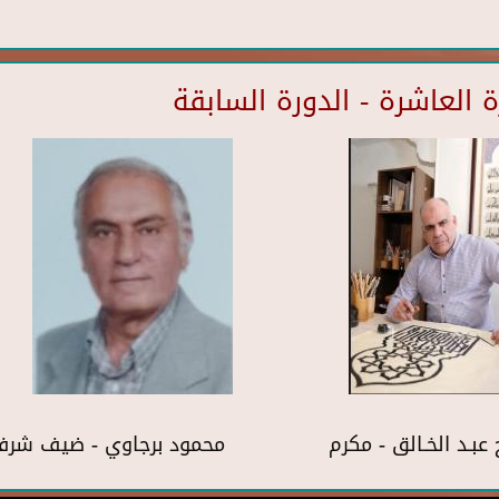
العاشرة - الدورة السابقة
 عبـد الخـالق - مكرم
محمود برجاوي - ضيف شر