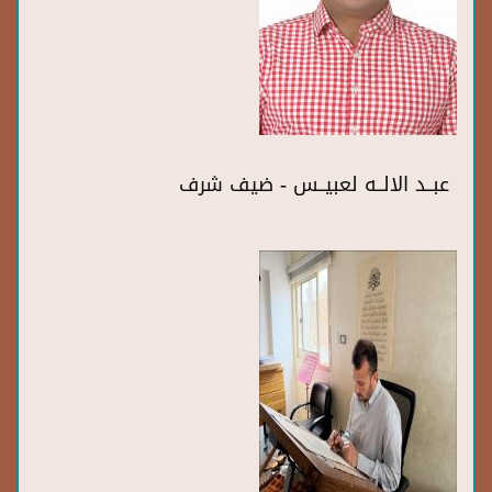
عبــد الالــه لعبيــس - ضيف شرف