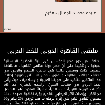
عــبده محمـــد الجمــال - مكرم
more
ملتقى القاهرة الدولى للخط العربى
انطلاقا من دور مصر المؤسس فى بنية الحضارة الإنسـانية
المبكرة ، وتأكيدا عـلى أن مصر دولة عظمى ثقافيا ، فالثقافة
المصرية كانت وستظل دائما هى قاطرة التقدم والرقى فى
مختلف مجالات المعارف والفنون ، ومن هنا تأتى ضرورة إطلاق
هذا الملتقى للتأكيد على هويتنا العربية والإسلامية ، حيث يأتى
الخط العربى فى مقدمة الفنون الراسخة باعتباره أحد أهم
مكونات هويتنا العربية والإسلامية الإصيلة القادرة على التواصل
مع الآخر ، وإحداث الأثر الإيجابي لتقديم رؤية ثقافية جديدة ، ذات
مضمون ثقافى قادر على إثراء مرحلة ما بعد ثورتى (25 يناير و30
يونيو) بزخم ثقافى وفنى نابع من تراثنا وحضارتنا العريقة ، بحيث