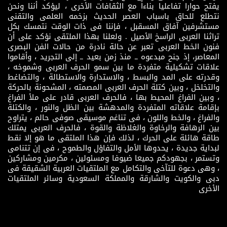
يفتح حوارا تفاعليا بناءاً مع الثقافات الأخرى ، ليؤكد أننا ونحن
نتطلع للحاق باسباب العصر الحديث بزخمه العلمى والتقنى
مستشرفين آفاق المسقبل ، فإننا فى ذات الوقت نتمسك بكل
تراثنا العربى الراسخ الأصيل . ولعلنا بهذا الملتقى نؤكد على أن
فنون الخط العربى تعبر عن حالة نادرة من حالات الفن البصرى
المعاصر، إذ جنح مبدعوه ــ منذ زمن بعيد ــ إلى التجريد ، وأقاموا
علاقات تشكيلية متفردة ما بين سمو الحرف العربى وشموخه ،
وقدرته على المد والبسط ، والاستدارة والاستطالة ، والتضاغط
والتخلخل ، وبين كتلة الحرف العربى المصمته ، المشحونة بالحركة
، وبين الفراغ المحيط بها ، فالحرف العربى قادر على ملأ الفراغ
بإقامة علاقاته المتفردة والمدهشة بين الظل والنور ، والكتلة
والفراغ ، والخط واللون ، فى تناغم موسيقى صوفى حالم ، يتراوح
بين الرهافة والرخاوة والغلاظة والقوة ، فالحرف العربى يمتلك
طاقة هائلة على الحرك ، لذلك فإن هذا الملتقى ما هو إلا نقط
لبداية جديدة ، يحدوها الأمل والتفاؤل والطموح ، فى إن تتنامى
وتستمر ، بجهودكم جميعا ضيوفا ومسئولين ، مكرمين ومشاركين
، وهى دعوة للتآخى والتكامل مع الملتقيات العربية الشقيقة فى
دبى والكويت والشارقة والمملكة السعودية وسائر الملتقيات
الأخرى