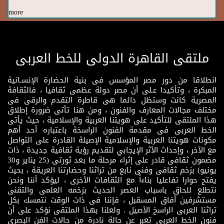
more
ملتقى القاهرة الدولى للخط العربى
انطلاقا من دور مصر المؤسس فى بنية الحضارة الإنسـانية
المبكرة ، وتأكيدا عـلى أن مصر دولة عظمى ثقافيا ، فالثقافة
المصرية كانت وستظل دائما هى قاطرة التقدم والرقى فى
مختلف مجالات المعارف والفنون ، ومن هنا تأتى ضرورة إطلاق
هذا الملتقى للتأكيد على هويتنا العربية والإسلامية ، حيث يأتى
الخط العربى فى مقدمة الفنون الراسخة باعتباره أحد أهم
مكونات هويتنا العربية والإسلامية الإصيلة القادرة على التواصل
مع الآخر ، وإحداث الأثر الإيجابي لتقديم رؤية ثقافية جديدة ، ذات
مضمون ثقافى قادر على إثراء مرحلة ما بعد ثورتى (25 يناير و30
يونيو) بزخم ثقافى وفنى نابع من تراثنا وحضارتنا العريقة ، بحيث
يفتح حوارا تفاعليا بناءاً مع الثقافات الأخرى ، ليؤكد أننا ونحن
نتطلع للحاق باسباب العصر الحديث بزخمه العلمى والتقنى
مستشرفين آفاق المسقبل ، فإننا فى ذات الوقت نتمسك بكل
تراثنا العربى الراسخ الأصيل . ولعلنا بهذا الملتقى نؤكد على أن
فنون الخط العربى تعبر عن حالة نادرة من حالات الفن البصرى