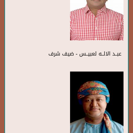
عبــد الالــه لعبيــس - ضيف شرف