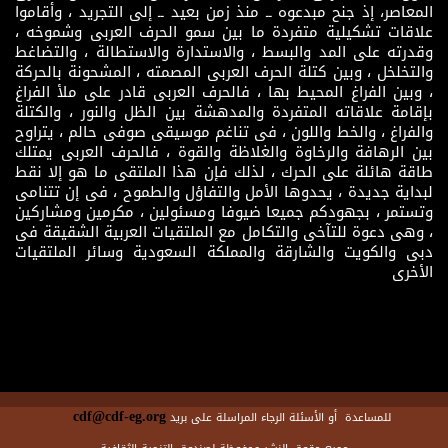
المعاصر، إذ جنح مبدعوه ــ منذ زمن بعيد ــ إلى التجريد ، وأقاموا
علاقات تشكيلية متفردة ما بين سمو الحرف العربى وشموخه ،
وقدرته على المد والبسط ، والاستدارة والاستطالة ، والتضاغط
والتخلخل ، وبين كتلة الحرف العربى المصمته ، المشحونة بالحركة
، وبين الفراغ المحيط بها ، فالحرف العربى قادر على ملأ الفراغ
بإقامة علاقاته المتفردة والمدهشة بين الظل والنور ، والكتلة
والفراغ ، والخط واللون ، فى تناغم موسيقى صوفى حالم ، يتراوح
بين الرهافة والرخاوة والغلاظة والقوة ، فالحرف العربى يمتلك
طاقة هائلة على الحرك ، لذلك فإن هذا الملتقى ما هو إلا نقط
لبداية جديدة ، يحدوها الأمل والتفاؤل والطموح ، فى إن تتنامى
وتستمر ، بجهودكم جميعا ضيوفا ومسئولين ، مكرمين ومشاركين
، وهى دعوة للتآخى والتكامل مع الملتقيات العربية الشقيقة فى
دبى والكويت والشارقة والمملكة السعودية وسائر الملتقيات
الأخرى
cdf@cdf-eg.org
للمساعدة أو الأسئلة الرجاء المراسلة على بريد