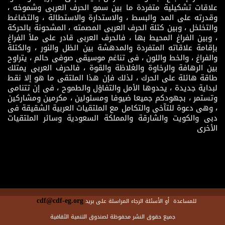
علاقات تشكيلية متفردة ما بين سمو الحرف العربى وشموخه ،
وقدرته على المد والبسط ، والاستدارة والاستطالة ، والتضاغط
والتخلخل ، وبين كتلة الحرف العربى المصمته ، المشحونة بالحركة
، وبين الفراغ المحيط بها ، فالحرف العربى قادر على ملأ الفراغ
بإقامة علاقاته المتفردة والمدهشة بين الظل والنور ، والكتلة
والفراغ ، والخط واللون ، فى تناغم موسيقى صوفى حالم ، يتراوح
بين الرهافة والرخاوة والغلاظة والقوة ، فالحرف العربى يمتلك
طاقة هائلة على الحرك ، لذلك فإن هذا الملتقى ما هو إلا نقط
لبداية جديدة ، يحدوها الأمل والتفاؤل والطموح ، فى إن تتنامى
وتستمر ، بجهودكم جميعا ضيوفا ومسئولين ، مكرمين ومشاركين
، وهى دعوة للتآخى والتكامل مع الملتقيات العربية الشقيقة فى
دبى والكويت والشارقة والمملكة السعودية وسائر الملتقيات
الأخرى
cdf@cdf-eg.org
للمساعدة أو الأسئلة الرجاء المراسلة على بريد
جميع حقوق النشر محفوظة لصندوق التنمية الثقافية