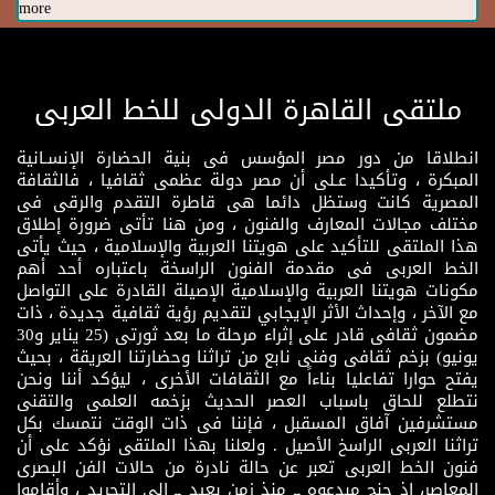
more
ملتقى القاهرة الدولى للخط العربى
انطلاقا من دور مصر المؤسس فى بنية الحضارة الإنسـانية
المبكرة ، وتأكيدا عـلى أن مصر دولة عظمى ثقافيا ، فالثقافة
المصرية كانت وستظل دائما هى قاطرة التقدم والرقى فى
مختلف مجالات المعارف والفنون ، ومن هنا تأتى ضرورة إطلاق
هذا الملتقى للتأكيد على هويتنا العربية والإسلامية ، حيث يأتى
الخط العربى فى مقدمة الفنون الراسخة باعتباره أحد أهم
مكونات هويتنا العربية والإسلامية الإصيلة القادرة على التواصل
مع الآخر ، وإحداث الأثر الإيجابي لتقديم رؤية ثقافية جديدة ، ذات
مضمون ثقافى قادر على إثراء مرحلة ما بعد ثورتى (25 يناير و30
يونيو) بزخم ثقافى وفنى نابع من تراثنا وحضارتنا العريقة ، بحيث
يفتح حوارا تفاعليا بناءاً مع الثقافات الأخرى ، ليؤكد أننا ونحن
نتطلع للحاق باسباب العصر الحديث بزخمه العلمى والتقنى
مستشرفين آفاق المسقبل ، فإننا فى ذات الوقت نتمسك بكل
تراثنا العربى الراسخ الأصيل . ولعلنا بهذا الملتقى نؤكد على أن
فنون الخط العربى تعبر عن حالة نادرة من حالات الفن البصرى
المعاصر، إذ جنح مبدعوه ــ منذ زمن بعيد ــ إلى التجريد ، وأقاموا