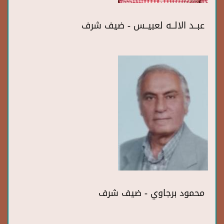
عبــد الالــه لعبيــس - ضيف شرف
محمود برجاوي - ضيف شرف