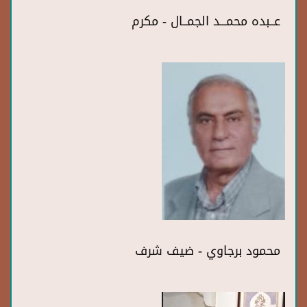
عــبده محمـــد الجمــال - مكرم
محمود برجاوي - ضيف شرف