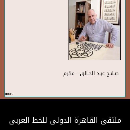
صـلاح عبـد الخـالق - مكرم
more
ملتقى القاهرة الدولى للخط العربى