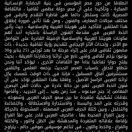
انطلاقا من دور مصر المؤسس فى بنية الحضارة الإنسـانية
المبكرة ، وتأكيدا عـلى أن مصر دولة عظمى ثقافيا ، فالثقافة
المصرية كانت وستظل دائما هى قاطرة التقدم والرقى فى
مختلف مجالات المعارف والفنون ، ومن هنا تأتى ضرورة إطلاق
هذا الملتقى للتأكيد على هويتنا العربية والإسلامية ، حيث يأتى
الخط العربى فى مقدمة الفنون الراسخة باعتباره أحد أهم
مكونات هويتنا العربية والإسلامية الإصيلة القادرة على التواصل
مع الآخر ، وإحداث الأثر الإيجابي لتقديم رؤية ثقافية جديدة ، ذات
مضمون ثقافى قادر على إثراء مرحلة ما بعد ثورتى (25 يناير و30
يونيو) بزخم ثقافى وفنى نابع من تراثنا وحضارتنا العريقة ، بحيث
يفتح حوارا تفاعليا بناءاً مع الثقافات الأخرى ، ليؤكد أننا ونحن
نتطلع للحاق باسباب العصر الحديث بزخمه العلمى والتقنى
مستشرفين آفاق المسقبل ، فإننا فى ذات الوقت نتمسك بكل
تراثنا العربى الراسخ الأصيل . ولعلنا بهذا الملتقى نؤكد على أن
فنون الخط العربى تعبر عن حالة نادرة من حالات الفن البصرى
المعاصر، إذ جنح مبدعوه ــ منذ زمن بعيد ــ إلى التجريد ، وأقاموا
علاقات تشكيلية متفردة ما بين سمو الحرف العربى وشموخه ،
وقدرته على المد والبسط ، والاستدارة والاستطالة ، والتضاغط
والتخلخل ، وبين كتلة الحرف العربى المصمته ، المشحونة بالحركة
، وبين الفراغ المحيط بها ، فالحرف العربى قادر على ملأ الفراغ
بإقامة علاقاته المتفردة والمدهشة بين الظل والنور ، والكتلة
والفراغ ، والخط واللون ، فى تناغم موسيقى صوفى حالم ، يتراوح