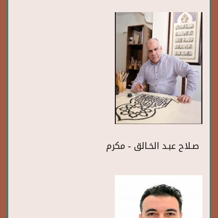
صـلاح عبـد الخـالق - مكرم