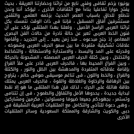
يونيو) بزخم ثقافى وفنى نابع من تراثنا وحضارتنا العريقة ، بحيث
يفتح حوارا تفاعليا بناءاً مع الثقافات الأخرى ، ليؤكد أننا ونحن
نتطلع للحاق باسباب العصر الحديث بزخمه العلمى والتقنى
مستشرفين آفاق المسقبل ، فإننا فى ذات الوقت نتمسك بكل
تراثنا العربى الراسخ الأصيل . ولعلنا بهذا الملتقى نؤكد على أن
فنون الخط العربى تعبر عن حالة نادرة من حالات الفن البصرى
المعاصر، إذ جنح مبدعوه ــ منذ زمن بعيد ــ إلى التجريد ، وأقاموا
علاقات تشكيلية متفردة ما بين سمو الحرف العربى وشموخه ،
وقدرته على المد والبسط ، والاستدارة والاستطالة ، والتضاغط
والتخلخل ، وبين كتلة الحرف العربى المصمته ، المشحونة بالحركة
، وبين الفراغ المحيط بها ، فالحرف العربى قادر على ملأ الفراغ
بإقامة علاقاته المتفردة والمدهشة بين الظل والنور ، والكتلة
والفراغ ، والخط واللون ، فى تناغم موسيقى صوفى حالم ، يتراوح
بين الرهافة والرخاوة والغلاظة والقوة ، فالحرف العربى يمتلك
طاقة هائلة على الحرك ، لذلك فإن هذا الملتقى ما هو إلا نقط
لبداية جديدة ، يحدوها الأمل والتفاؤل والطموح ، فى إن تتنامى
وتستمر ، بجهودكم جميعا ضيوفا ومسئولين ، مكرمين ومشاركين
، وهى دعوة للتآخى والتكامل مع الملتقيات العربية الشقيقة فى
دبى والكويت والشارقة والمملكة السعودية وسائر الملتقيات
الأخرى