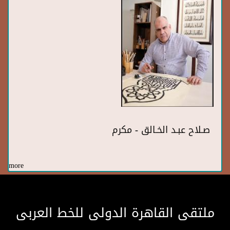
صـلاح عبـد الخـالق - مكرم
more
ملتقى القاهرة الدولى للخط العربى