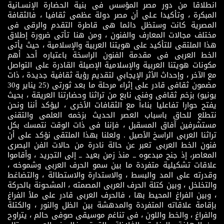
انطلاقا من دور مصر المؤسس فى بنية الحضارة الإنسـانية
المبكرة ، وتأكيدا عـلى أن مصر دولة عظمى ثقافيا ، فالثقافة
المصرية كانت وستظل دائما هى قاطرة التقدم والرقى فى
مختلف مجالات المعارف والفنون ، ومن هنا تأتى ضرورة إطلاق
هذا الملتقى للتأكيد على هويتنا العربية والإسلامية ، حيث يأتى
الخط العربى فى مقدمة الفنون الراسخة باعتباره أحد أهم
مكونات هويتنا العربية والإسلامية الإصيلة القادرة على التواصل
مع الآخر ، وإحداث الأثر الإيجابي لتقديم رؤية ثقافية جديدة ، ذات
مضمون ثقافى قادر على إثراء مرحلة ما بعد ثورتى (25 يناير و30
يونيو) بزخم ثقافى وفنى نابع من تراثنا وحضارتنا العريقة ، بحيث
يفتح حوارا تفاعليا بناءاً مع الثقافات الأخرى ، ليؤكد أننا ونحن
نتطلع للحاق باسباب العصر الحديث بزخمه العلمى والتقنى
مستشرفين آفاق المسقبل ، فإننا فى ذات الوقت نتمسك بكل
تراثنا العربى الراسخ الأصيل . ولعلنا بهذا الملتقى نؤكد على أن
فنون الخط العربى تعبر عن حالة نادرة من حالات الفن البصرى
المعاصر، إذ جنح مبدعوه ــ منذ زمن بعيد ــ إلى التجريد ، وأقاموا
علاقات تشكيلية متفردة ما بين سمو الحرف العربى وشموخه ،
وقدرته على المد والبسط ، والاستدارة والاستطالة ، والتضاغط
والتخلخل ، وبين كتلة الحرف العربى المصمته ، المشحونة بالحركة
، وبين الفراغ المحيط بها ، فالحرف العربى قادر على ملأ الفراغ
بإقامة علاقاته المتفردة والمدهشة بين الظل والنور ، والكتلة
والفراغ ، والخط واللون ، فى تناغم موسيقى صوفى حالم ، يتراوح