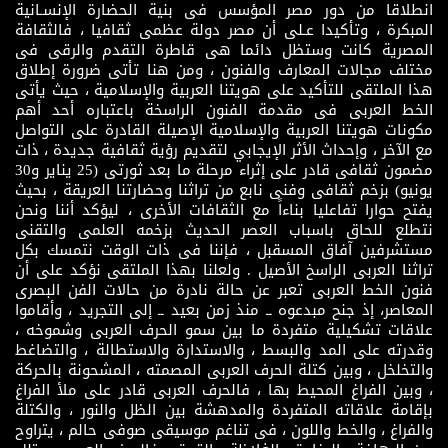
انطلاقا من دور مصر المؤسس فى بنية الحضارة الإنسـانية
المبكرة ، وتأكيدا عـلى أن مصر دولة عظمى ثقافيا ، فالثقافة
المصرية كانت وستظل دائما هى قاطرة التقدم والرقى فى
مختلف مجالات المعارف والفنون ، ومن هنا تأتى ضرورة إطلاق
هذا الملتقى للتأكيد على هويتنا العربية والإسلامية ، حيث يأتى
الخط العربى فى مقدمة الفنون الراسخة باعتباره أحد أهم
مكونات هويتنا العربية والإسلامية الإصيلة القادرة على التواصل
مع الآخر ، وإحداث الأثر الإيجابي لتقديم رؤية ثقافية جديدة ، ذات
مضمون ثقافى قادر على إثراء مرحلة ما بعد ثورتى (25 يناير و30
يونيو) بزخم ثقافى وفنى نابع من تراثنا وحضارتنا العريقة ، بحيث
يفتح حوارا تفاعليا بناءاً مع الثقافات الأخرى ، ليؤكد أننا ونحن
نتطلع للحاق باسباب العصر الحديث بزخمه العلمى والتقنى
مستشرفين آفاق المسقبل ، فإننا فى ذات الوقت نتمسك بكل
تراثنا العربى الراسخ الأصيل . ولعلنا بهذا الملتقى نؤكد على أن
فنون الخط العربى تعبر عن حالة نادرة من حالات الفن البصرى
المعاصر، إذ جنح مبدعوه ــ منذ زمن بعيد ــ إلى التجريد ، وأقاموا
علاقات تشكيلية متفردة ما بين سمو الحرف العربى وشموخه ،
وقدرته على المد والبسط ، والاستدارة والاستطالة ، والتضاغط
والتخلخل ، وبين كتلة الحرف العربى المصمته ، المشحونة بالحركة
، وبين الفراغ المحيط بها ، فالحرف العربى قادر على ملأ الفراغ
بإقامة علاقاته المتفردة والمدهشة بين الظل والنور ، والكتلة
والفراغ ، والخط واللون ، فى تناغم موسيقى صوفى حالم ، يتراوح