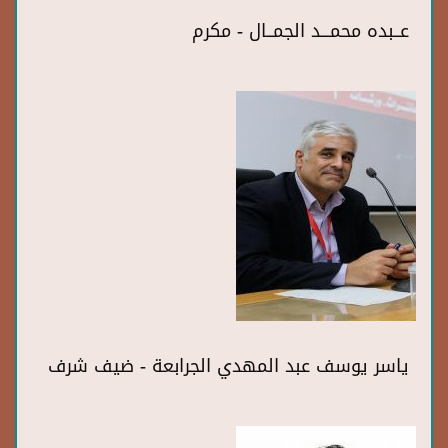
عــبده محمـــد الجمــال - مكرم
ياسر يوسف عبد المهدي الجرابعة - ضيف شرف