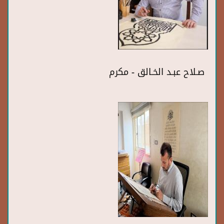
صـلاح عبـد الخـالق - مكرم