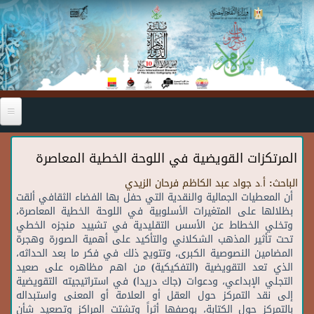
Skip to main content
المرتكزات القويضية في اللوحة الخطية المعاصرة
الباحث:
أ.د جواد عبد الكاظم فرحان الزيدي
أن
المعطيات
الجمالية
والنقدية
التي
حفل
بها
الفضاء
الثقافي
ألقت
بظلالها
على
المتغيرات
الأسلوبية
في
اللوحة
الخطية
المعاصرة،
وتخلي
الخطاط
عن
الأسس
التقليدية
في
تشييد
منجزه
الخطي
تحت
تأثير
المذهب
الشكلاني
والتأكيد
على
أهمية
الصورة
وهجرة
المضامين
النصوصية
الكبرى،
وتتويج
ذلك
في
فكر
ما
بعد
الحداثه،
الذي
تعد
التقويضية
(
التفكيكية
)
من
اهم
مظاهره
على
صعيد
التجلي
الإبداعي،
ودعوات
(
جاك
دريدا
)
في
استراتيجيته
التقويضية
إلى
نقد
التمركز
حول
العقل
أو
العلامة
أو
المعنى
واستبداله
بالتمركز
حول
الكتابة،
بوصفها
أثراً
وتشتت
المراكز
وتصعيد
شأن