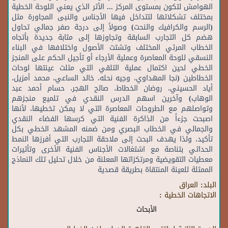
الهوامش
لتكون
بمستوى
المركز
...
الأثر
الذي
يعني
اللوحة
الخطية
بمختلف
تشكلاتها
لتتداخل
فيها
الأجناس
والنبى
المجاورة
مثل
(
الرسم
والكرافيك
والنحت
)
وصولاً
إلى
درجة
صفر
جمالي
تحاول
هضم
كل
التجارب
السابقة
وتجاوزها
إلى
مثابة
جديدة
بأتجاه
الخطاب
المرئي
المختلف
وتشتت
الأصول
واختلافها
في
البناء
النسقي
للوحة
المعاصرة
وعملية
الأرجاء
أو
تأجيل
الحكم
على
المنجز
الخطي
لحين
اكتمال
عملية
التلقي
التي
مثلت
عينتها
لوحات
الخطاطين
(
نجا
المهداوي،
وجيه
نحله،
خالد
الساعي،
محمد
أمزيل،
أياد
الحسيني،
روضان
الخطاط،
صالح
الهجر،
حسام
أحمد
عبد
الوهاب
)
وآخرين
اسهم
الدرس
النقدي
في
تلميع
منجزهم
وتواصلهم
مع
الطروحات
المعاصرة
التي
لا
يمكن
تخطيها،
لأنها
اصبحت
جزءاً
من
الذاكرة
الفنية
التي
كرسها
الفضاء
النقدي
والجمالي
في
الخطاب
البصري
ومن
ضمنه
المشهد
الخطي
بكل
تأكيد،
ولذا
يهدف
البحث
إلى
ملاحقة
التجارب
التي
أفرزها
النمط
الحداثي
بتناصة
مع
اشتغالات
الأجناس
الفنية
الأخرى
وتأثيرات
معطيات
التقويضية
ومرتكزاتها
المعلنة
من
خلال
تحليل
تلك
النماذج
الممثلة
للعينة
المنتقاة
بطريقة
قصدية
البلد:
العراق
الاتجاهات الخطية :
الأبحاث