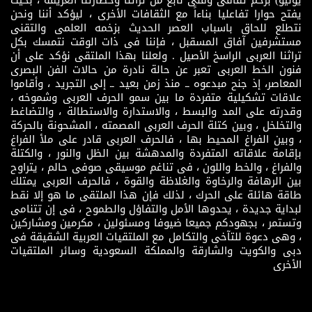
يفتح حوارا تفاعليا بناءاً مع الثقافات الأخرى ، ليؤكد أننا ونحن
نتطلع للحاق باسباب العصر الحديث بزخمه العلمى والتقنى
مستشرفين آفاق المسقبل ، فإننا فى ذات الوقت نتمسك بكل
تراثنا العربى الراسخ الأصيل . ولعلنا بهذا الملتقى نؤكد على أن
فنون الخط العربى تعبر عن حالة نادرة من حالات الفن البصرى
المعاصر، إذ جنح مبدعوه ــ منذ زمن بعيد ــ إلى التجريد ، وأقاموا
علاقات تشكيلية متفردة ما بين سمو الحرف العربى وشموخه ،
وقدرته على المد والبسط ، والاستدارة والاستطالة ، والتضاغط
والتخلخل ، وبين كتلة الحرف العربى المصمته ، المشحونة بالحركة
، وبين الفراغ المحيط بها ، فالحرف العربى قادر على ملأ الفراغ
بإقامة علاقاته المتفردة والمدهشة بين الظل والنور ، والكتلة
والفراغ ، والخط واللون ، فى تناغم موسيقى صوفى حالم ، يتراوح
بين الرهافة والرخاوة والغلاظة والقوة ، فالحرف العربى يمتلك
طاقة هائلة على الحرك ، لذلك فإن هذا الملتقى ما هو إلا نقط
لبداية جديدة ، يحدوها الأمل والتفاؤل والطموح ، فى إن تتنامى
وتستمر ، بجهودكم جميعا ضيوفا ومسئولين ، مكرمين ومشاركين
، وهى دعوة للتآخى والتكامل مع الملتقيات العربية الشقيقة فى
دبى والكويت والشارقة والمملكة السعودية وسائر الملتقيات
الأخرى