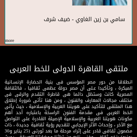
سامي بن زين الغاوي - ضيف شرف
more
ملتقى القاهرة الدولى للخط العربى
انطلاقا من دور مصر المؤسس فى بنية الحضارة الإنسـانية
المبكرة ، وتأكيدا عـلى أن مصر دولة عظمى ثقافيا ، فالثقافة
المصرية كانت وستظل دائما هى قاطرة التقدم والرقى فى
مختلف مجالات المعارف والفنون ، ومن هنا تأتى ضرورة إطلاق
هذا الملتقى للتأكيد على هويتنا العربية والإسلامية ، حيث يأتى
الخط العربى فى مقدمة الفنون الراسخة باعتباره أحد أهم
مكونات هويتنا العربية والإسلامية الإصيلة القادرة على التواصل
مع الآخر ، وإحداث الأثر الإيجابي لتقديم رؤية ثقافية جديدة ، ذات
مضمون ثقافى قادر على إثراء مرحلة ما بعد ثورتى (25 يناير و30
يونيو) بزخم ثقافى وفنى نابع من تراثنا وحضارتنا العريقة ، بحيث