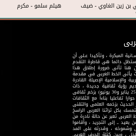
بن زين الغاوي - ضيف
هيثم سلمو - مكرم
ربى
نية المبكرة ، وتأكيدا عـلى أن
وستظل دائما هى قاطرة التقدم
 هنا تأتى ضرورة إطلاق هذا
يث يأتى الخط العربى فى مقدمة
بية والإسلامية الإصيلة القادرة
قديم رؤية ثقافية جديدة ، ذات
مضمون ثقافى قادر على إثراء مرحلة ما بعد ثورتى (25 يناير و30 يونيو) بزخم ثقافى
ارا تفاعليا بناءاً مع الثقافات
 الحديث بزخمه العلمى والتقنى
سك بكل تراثنا العربى الراسخ
 العربى تعبر عن حالة نادرة من
 بعيد ــ إلى التجريد ، وأقاموا
ى وشموخه ، وقدرته على المد
لخل ، وبين كتلة الحرف العربى