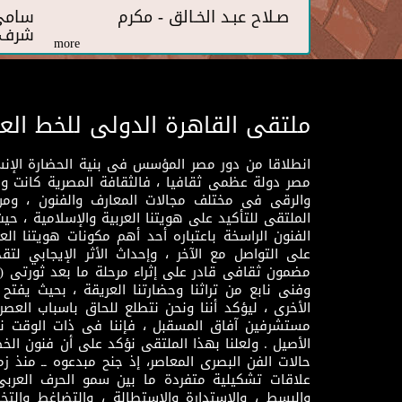
صـلاح عبـد الخـالق - مكرم
سامي 
شرف
more
ملتقى القاهرة الدولى للخط الع
انطلاقا من دور مصر المؤسس فى بنية الحضارة الإنسـا
مصر دولة عظمى ثقافيا ، فالثقافة المصرية كانت 
والرقى فى مختلف مجالات المعارف والفنون ، ومن
الملتقى للتأكيد على هويتنا العربية والإسلامية ، ح
الفنون الراسخة باعتباره أحد أهم مكونات هويتنا العر
على التواصل مع الآخر ، وإحداث الأثر الإيجابي لت
وفنى نابع من تراثنا وحضارتنا العريقة ، بحيث يفتح حو
الأخرى ، ليؤكد أننا ونحن نتطلع للحاق باسباب العصر
مستشرفين آفاق المسقبل ، فإننا فى ذات الوقت نتم
الأصيل . ولعلنا بهذا الملتقى نؤكد على أن فنون الخط
حالات الفن البصرى المعاصر، إذ جنح مبدعوه ــ منذ زمن
علاقات تشكيلية متفردة ما بين سمو الحرف العرب
والبسط ، والاستدارة والاستطالة ، والتضاغط والتخ