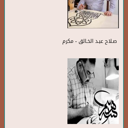
صـلاح عبـد الخـالق - مكرم