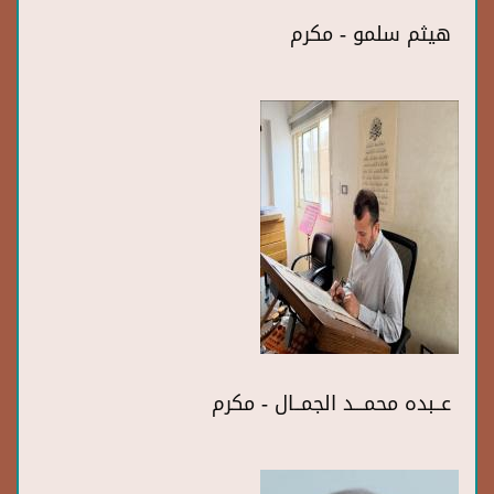
هيثم سلمو - مكرم
عــبده محمـــد الجمــال - مكرم