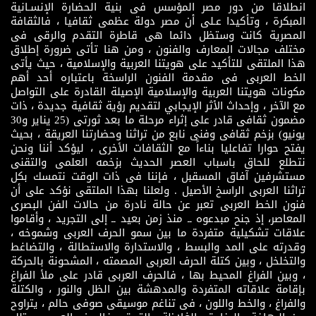
انطلاقا من دور مصر المؤسس فى بنية الحضارة الإنسـانية
المبكرة ، وتأكيدا عـلى أن مصر دولة عظمى ثقافيا ، فالثقافة
المصرية كانت وستظل دائما هى قاطرة التقدم والرقى فى
مختلف مجالات المعارف والفنون ، ومن هنا تأتى ضرورة إطلاق
هذا الملتقى للتأكيد على هويتنا العربية والإسلامية ، حيث يأتى
الخط العربى فى مقدمة الفنون الراسخة باعتباره أحد أهم
مكونات هويتنا العربية والإسلامية الإصيلة القادرة على التواصل
مع الآخر ، وإحداث الأثر الإيجابي لتقديم رؤية ثقافية جديدة ، ذات
مضمون ثقافى قادر على إثراء مرحلة ما بعد ثورتى (25 يناير و30
يونيو) بزخم ثقافى وفنى نابع من تراثنا وحضارتنا العريقة ، بحيث
يفتح حوارا تفاعليا بناءاً مع الثقافات الأخرى ، ليؤكد أننا ونحن
نتطلع للحاق باسباب العصر الحديث بزخمه العلمى والتقنى
مستشرفين آفاق المسقبل ، فإننا فى ذات الوقت نتمسك بكل
تراثنا العربى الراسخ الأصيل . ولعلنا بهذا الملتقى نؤكد على أن
فنون الخط العربى تعبر عن حالة نادرة من حالات الفن البصرى
المعاصر، إذ جنح مبدعوه ــ منذ زمن بعيد ــ إلى التجريد ، وأقاموا
علاقات تشكيلية متفردة ما بين سمو الحرف العربى وشموخه ،
وقدرته على المد والبسط ، والاستدارة والاستطالة ، والتضاغط
والتخلخل ، وبين كتلة الحرف العربى المصمته ، المشحونة بالحركة
، وبين الفراغ المحيط بها ، فالحرف العربى قادر على ملأ الفراغ
بإقامة علاقاته المتفردة والمدهشة بين الظل والنور ، والكتلة
والفراغ ، والخط واللون ، فى تناغم موسيقى صوفى حالم ، يتراوح