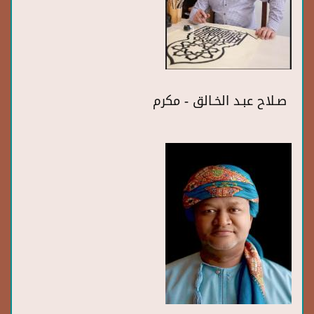
صـلاح عبـد الخـالق - مكرم