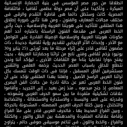
انطلاقا من دور مصر المؤسس فى بنية الحضارة الإنسـانية
المبكرة ، وتأكيدا عـلى أن مصر دولة عظمى ثقافيا ، فالثقافة
المصرية كانت وستظل دائما هى قاطرة التقدم والرقى فى
مختلف مجالات المعارف والفنون ، ومن هنا تأتى ضرورة إطلاق
هذا الملتقى للتأكيد على هويتنا العربية والإسلامية ، حيث يأتى
الخط العربى فى مقدمة الفنون الراسخة باعتباره أحد أهم
مكونات هويتنا العربية والإسلامية الإصيلة القادرة على التواصل
مع الآخر ، وإحداث الأثر الإيجابي لتقديم رؤية ثقافية جديدة ، ذات
مضمون ثقافى قادر على إثراء مرحلة ما بعد ثورتى (25 يناير و30
يونيو) بزخم ثقافى وفنى نابع من تراثنا وحضارتنا العريقة ، بحيث
يفتح حوارا تفاعليا بناءاً مع الثقافات الأخرى ، ليؤكد أننا ونحن
نتطلع للحاق باسباب العصر الحديث بزخمه العلمى والتقنى
مستشرفين آفاق المسقبل ، فإننا فى ذات الوقت نتمسك بكل
تراثنا العربى الراسخ الأصيل . ولعلنا بهذا الملتقى نؤكد على أن
فنون الخط العربى تعبر عن حالة نادرة من حالات الفن البصرى
المعاصر، إذ جنح مبدعوه ــ منذ زمن بعيد ــ إلى التجريد ، وأقاموا
علاقات تشكيلية متفردة ما بين سمو الحرف العربى وشموخه ،
وقدرته على المد والبسط ، والاستدارة والاستطالة ، والتضاغط
والتخلخل ، وبين كتلة الحرف العربى المصمته ، المشحونة بالحركة
، وبين الفراغ المحيط بها ، فالحرف العربى قادر على ملأ الفراغ
بإقامة علاقاته المتفردة والمدهشة بين الظل والنور ، والكتلة
والفراغ ، والخط واللون ، فى تناغم موسيقى صوفى حالم ، يتراوح