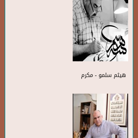
هيثم سلمو - مكرم