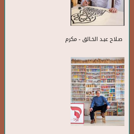
صـلاح عبـد الخـالق - مكرم