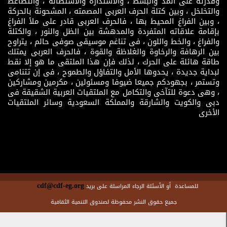
وقدرته على المد والبسط ، والاستدارة والاستطالة ، والتضاغط
والتخلخل ، وبين كتلة الحرف العربى المصمته ، المشحونة بالحركة
، وبين الفراغ المحيط بها ، فالحرف العربى قادر على ملأ الفراغ
بإقامة علاقاته المتفردة والمدهشة بين الظل والنور ، والكتلة
والفراغ ، والخط واللون ، فى تناغم موسيقى صوفى حالم ، يتراوح
بين الرهافة والرخاوة والغلاظة والقوة ، فالحرف العربى يمتلك
طاقة هائلة على الحرك ، لذلك فإن هذا الملتقى ما هو إلا نقط
لبداية جديدة ، يحدوها الأمل والتفاؤل والطموح ، فى إن تتنامى
وتستمر ، بجهودكم جميعا ضيوفا ومسئولين ، مكرمين ومشاركين
، وهى دعوة للتآخى والتكامل مع الملتقيات العربية الشقيقة فى
دبى والكويت والشارقة والمملكة السعودية وسائر الملتقيات
الأخرى
cdf@cdf-eg.org
للمساعدة أو الأسئلة الرجاء المراسلة على بريد
جميع حقوق النشر محفوظة لصندوق التنمية الثقافية