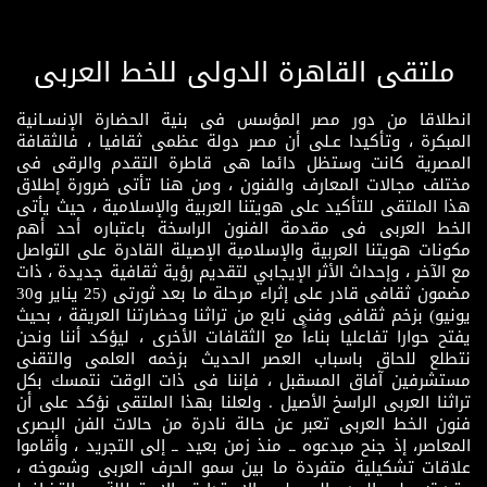
ملتقى القاهرة الدولى للخط العربى
انطلاقا من دور مصر المؤسس فى بنية الحضارة الإنسـانية
المبكرة ، وتأكيدا عـلى أن مصر دولة عظمى ثقافيا ، فالثقافة
المصرية كانت وستظل دائما هى قاطرة التقدم والرقى فى
مختلف مجالات المعارف والفنون ، ومن هنا تأتى ضرورة إطلاق
هذا الملتقى للتأكيد على هويتنا العربية والإسلامية ، حيث يأتى
الخط العربى فى مقدمة الفنون الراسخة باعتباره أحد أهم
مكونات هويتنا العربية والإسلامية الإصيلة القادرة على التواصل
مع الآخر ، وإحداث الأثر الإيجابي لتقديم رؤية ثقافية جديدة ، ذات
مضمون ثقافى قادر على إثراء مرحلة ما بعد ثورتى (25 يناير و30
يونيو) بزخم ثقافى وفنى نابع من تراثنا وحضارتنا العريقة ، بحيث
يفتح حوارا تفاعليا بناءاً مع الثقافات الأخرى ، ليؤكد أننا ونحن
نتطلع للحاق باسباب العصر الحديث بزخمه العلمى والتقنى
مستشرفين آفاق المسقبل ، فإننا فى ذات الوقت نتمسك بكل
تراثنا العربى الراسخ الأصيل . ولعلنا بهذا الملتقى نؤكد على أن
فنون الخط العربى تعبر عن حالة نادرة من حالات الفن البصرى
المعاصر، إذ جنح مبدعوه ــ منذ زمن بعيد ــ إلى التجريد ، وأقاموا
علاقات تشكيلية متفردة ما بين سمو الحرف العربى وشموخه ،