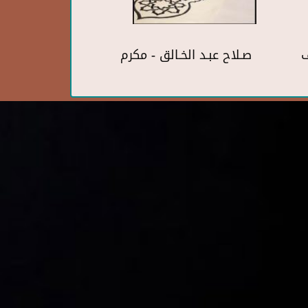
ف
صـلاح عبـد الخـالق - مكرم