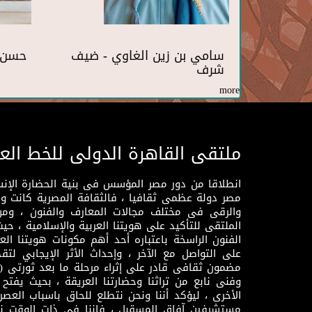
سامي بن زين الغاوي - ضيف
حسن 
شرف
more
ملتقى القاهرة الدولى للخط الع
انطلاقا من دور مصر المؤسس فى بنية الحضارة الإنسـا
مصر دولة عظمى ثقافيا ، فالثقافة المصرية كانت 
والرقى فى مختلف مجالات المعارف والفنون ، ومن
الملتقى للتأكيد على هويتنا العربية والإسلامية ، ح
الفنون الراسخة باعتباره أحد أهم مكونات هويتنا العر
على التواصل مع الآخر ، وإحداث الأثر الإيجابي لت
وفنى نابع من تراثنا وحضارتنا العريقة ، بحيث يفتح حو
الأخرى ، ليؤكد أننا ونحن نتطلع للحاق باسباب العصر
مستشرفين آفاق المسقبل ، فإننا فى ذات الوقت نتم