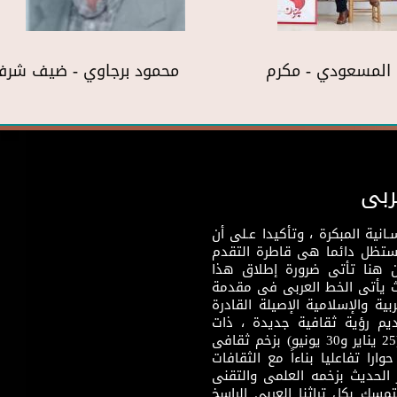
المسعودي - مكرم
محمود برجاوي - ضيف شر
ربى
نية المبكرة ، وتأكيدا عـلى أن
وستظل دائما هى قاطرة التقدم
 هنا تأتى ضرورة إطلاق هذا
يث يأتى الخط العربى فى مقدمة
بية والإسلامية الإصيلة القادرة
قديم رؤية ثقافية جديدة ، ذات
مضمون ثقافى قادر على إثراء مرحلة ما بعد ثورتى (25 يناير و30 يونيو) بزخم ثقافى
ارا تفاعليا بناءاً مع الثقافات
 الحديث بزخمه العلمى والتقنى
سك بكل تراثنا العربى الراسخ