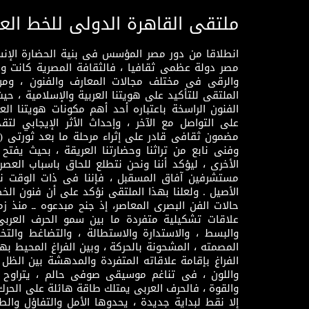
ملتقى القاهرة الدولى للخط الع
انطلاقا من دور مصر المؤسس فى بنية الحضارة الإنسـا
مصر دولة عظمى ثقافيا ، فالثقافة المصرية كانت 
والرقى فى مختلف مجالات المعارف والفنون ، ومن
الملتقى للتأكيد على هويتنا العربية والإسلامية ، ح
الفنون الراسخة باعتباره أحد أهم مكونات هويتنا العر
على التواصل مع الآخر ، وإحداث الأثر الإيجابي لت
وفنى نابع من تراثنا وحضارتنا العريقة ، بحيث يفتح حو
الأخرى ، ليؤكد أننا ونحن نتطلع للحاق باسباب العصر
مستشرفين آفاق المسقبل ، فإننا فى ذات الوقت نتم
الأصيل . ولعلنا بهذا الملتقى نؤكد على أن فنون الخط
حالات الفن البصرى المعاصر، إذ جنح مبدعوه ــ منذ زمن
علاقات تشكيلية متفردة ما بين سمو الحرف العرب
والبسط ، والاستدارة والاستطالة ، والتضاغط والتخ
المصمته ، المشحونة بالحركة ، وبين الفراغ المحيط به
الفراغ بإقامة علاقاته المتفردة والمدهشة بين الظل وا
واللون ، فى تناغم موسيقى صوفى حالم ، يتراوح بي
والقوة ، فالحرف العربى يمتلك طاقة هائلة على الحرك
إلا نقط لبداية جديدة ، يحدوها الأمل والتفاؤل وال