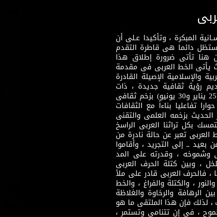
ربى
نية المبكرة ، وتأكيدا عـلى أن
وستظل دائما هى قاطرة التقدم
 هنا تأتى ضرورة إطلاق هذا
يث يأتى الخط العربى فى مقدمة
بية والإسلامية الإصيلة القادرة
قديم رؤية ثقافية جديدة ، ذات
مضمون ثقافى قادر على إثراء مرحلة ما بعد ثورتى (25 يناير و30 يونيو) بزخم ثقافى
ارا تفاعليا بناءاً مع الثقافات
 الحديث بزخمه العلمى والتقنى
سك بكل تراثنا العربى الراسخ
 العربى تعبر عن حالة نادرة من
 بعيد ــ إلى التجريد ، وأقاموا
ى وشموخه ، وقدرته على المد
لخل ، وبين كتلة الحرف العربى
ا ، فالحرف العربى قادر على ملأ
لنور ، والكتلة والفراغ ، والخط
ن الرهافة والرخاوة والغلاظة
 ، لذلك فإن هذا الملتقى ما هو
طموح ، فى إن تتنامى وتستمر ،