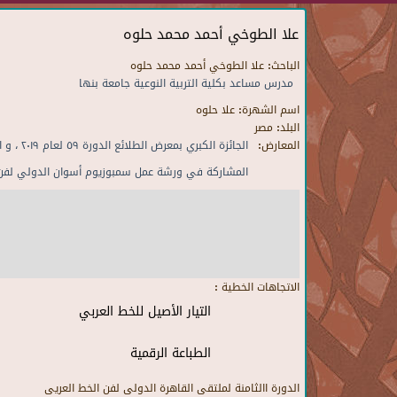
علا الطوخي أحمد محمد حلوه
الباحث:
علا الطوخي أحمد محمد حلوه
مدرس مساعد بكلية التربية النوعية جامعة بنها
اسم الشهرة:
علا حلوه
البلد:
مصر
المعارض:
الجائزة الكبري بمعرض الطلائع الدورة ٥٩ لعام ٢٠١٩ ، و الجائزة الثالثة المقدمة من الفنان السيد عبده سليم بالدورة ٦٢لعام ٢٠٢٢ التابعة لجمعية محبي الفنون الجميلة
المشاركة في ورشة عمل سمبوزيوم أسوان الدولي لفن النحت الد
الاتجاهات الخطية :
التيار الأصيل للخط العربي
الطباعة الرقمية
الدورة االثامنة لملتقى القاهرة الدولى لفن الخط العريى