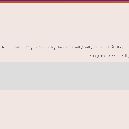
ورة ٢٤لعام ٢٠١٩