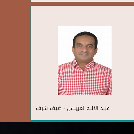
عبــد الالــه لعبيــس - ضيف شرف