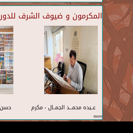
المكرمون و ضيوف الشرف للدورة 
عــبده محمـــد الجمــال - مكرم
حسن 
more