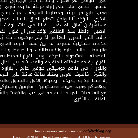
على التواصل مع الآخر ، وإحداث الأثر الإيجابي لت
وفنى نابع من تراثنا وحضارتنا العريقة ، بحيث يفتح حو
الأخرى ، ليؤكد أننا ونحن نتطلع للحاق باسباب العصر
مستشرفين آفاق المسقبل ، فإننا فى ذات الوقت نتم
الأصيل . ولعلنا بهذا الملتقى نؤكد على أن فنون الخط
حالات الفن البصرى المعاصر، إذ جنح مبدعوه ــ منذ زمن
علاقات تشكيلية متفردة ما بين سمو الحرف العرب
والبسط ، والاستدارة والاستطالة ، والتضاغط والتخ
المصمته ، المشحونة بالحركة ، وبين الفراغ المحيط به
الفراغ بإقامة علاقاته المتفردة والمدهشة بين الظل وا
واللون ، فى تناغم موسيقى صوفى حالم ، يتراوح بي
والقوة ، فالحرف العربى يمتلك طاقة هائلة على الحرك
إلا نقط لبداية جديدة ، يحدوها الأمل والتفاؤل وال
بجهودكم جميعا ضيوفا ومسئولين ، مكرمين ومشاركين
مع الملتقيات العربية الشقيقة فى دبى والكويت والش
الملتقيات الأخرى
cdf@cdf-eg.org
Direct questions and comment to
The copy ©2009 Cultural Development Fund. All Rights reserved