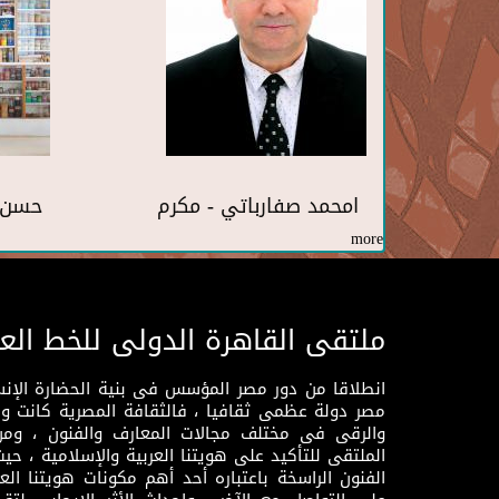
امحمد صفارباتي - مكرم
حسن 
more
ملتقى القاهرة الدولى للخط الع
انطلاقا من دور مصر المؤسس فى بنية الحضارة الإنسـا
مصر دولة عظمى ثقافيا ، فالثقافة المصرية كانت 
والرقى فى مختلف مجالات المعارف والفنون ، ومن
الملتقى للتأكيد على هويتنا العربية والإسلامية ، ح
الفنون الراسخة باعتباره أحد أهم مكونات هويتنا العر