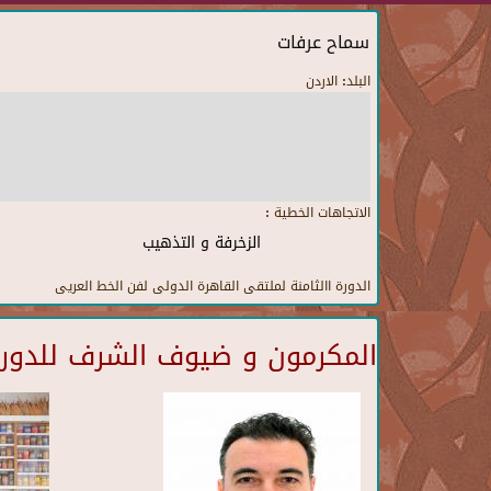
سماح عرفات
البلد:
الاردن
الاتجاهات الخطية :
الزخرفة و التذهيب
الدورة االثامنة لملتقى القاهرة الدولى لفن الخط العريى
المكرمون و ضيوف الشرف للدورة 