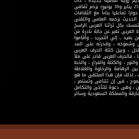
قديم رؤية ثقافية جديدة ، ذات
مضمون ثقافى قادر على إثراء مرحلة ما بعد ثورتى (25 يناير و30 يونيو) بزخم ثقافى
ارا تفاعليا بناءاً مع الثقافات
 الحديث بزخمه العلمى والتقنى
سك بكل تراثنا العربى الراسخ
 العربى تعبر عن حالة نادرة من
 بعيد ــ إلى التجريد ، وأقاموا
ى وشموخه ، وقدرته على المد
لخل ، وبين كتلة الحرف العربى
ا ، فالحرف العربى قادر على ملأ
لنور ، والكتلة والفراغ ، والخط
ن الرهافة والرخاوة والغلاظة
 ، لذلك فإن هذا الملتقى ما هو
طموح ، فى إن تتنامى وتستمر ،
 ، وهى دعوة للتآخى والتكامل
ارقة والمملكة السعودية وسائر