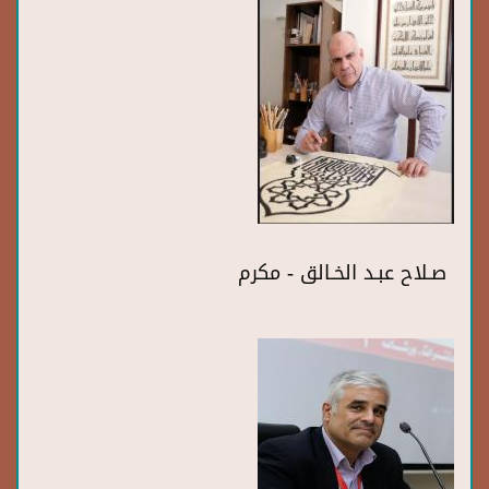
صـلاح عبـد الخـالق - مكرم