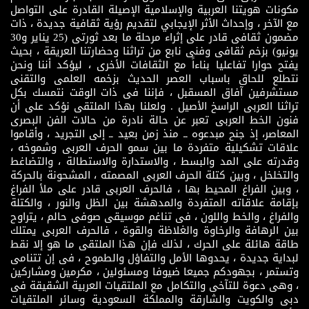
مكونات هويتنا العربية والإسلامية الإصيلة القادرة على التواصل
مع الآخر ، وإحداث الأثر الإيجابي لتقديم رؤية ثقافية جديدة ، ذات
مضمون ثقافى قادر على إثراء مرحلة ما بعد ثورتى (25 يناير و30
يونيو) بزخم ثقافى وفنى نابع من تراثنا وحضارتنا العريقة ، بحيث
يفتح حوارا تفاعليا بناءاً مع الثقافات الأخرى ، ليؤكد أننا ونحن
نتطلع للحاق باسباب العصر الحديث بزخمه العلمى والتقنى
مستشرفين آفاق المسقبل ، فإننا فى ذات الوقت نتمسك بكل
تراثنا العربى الراسخ الأصيل . ولعلنا بهذا الملتقى نؤكد على أن
فنون الخط العربى تعبر عن حالة نادرة من حالات الفن البصرى
المعاصر، إذ جنح مبدعوه ــ منذ زمن بعيد ــ إلى التجريد ، وأقاموا
علاقات تشكيلية متفردة ما بين سمو الحرف العربى وشموخه ،
وقدرته على المد والبسط ، والاستدارة والاستطالة ، والتضاغط
والتخلخل ، وبين كتلة الحرف العربى المصمته ، المشحونة بالحركة
، وبين الفراغ المحيط بها ، فالحرف العربى قادر على ملأ الفراغ
بإقامة علاقاته المتفردة والمدهشة بين الظل والنور ، والكتلة
والفراغ ، والخط واللون ، فى تناغم موسيقى صوفى حالم ، يتراوح
بين الرهافة والرخاوة والغلاظة والقوة ، فالحرف العربى يمتلك
طاقة هائلة على الحرك ، لذلك فإن هذا الملتقى ما هو إلا نقط
لبداية جديدة ، يحدوها الأمل والتفاؤل والطموح ، فى إن تتنامى
وتستمر ، بجهودكم جميعا ضيوفا ومسئولين ، مكرمين ومشاركين
، وهى دعوة للتآخى والتكامل مع الملتقيات العربية الشقيقة فى
دبى والكويت والشارقة والمملكة السعودية وسائر الملتقيات