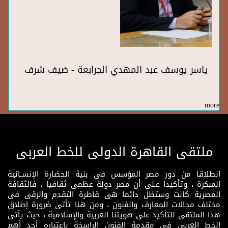
ياسر يوسف عبد المهدي الجرابعة - ضيف شرف
more
ملتقى القاهرة الدولى للخط العربى
انطلاقا من دور مصر المؤسس فى بنية الحضارة الإنسـانية
المبكرة ، وتأكيدا عـلى أن مصر دولة عظمى ثقافيا ، فالثقافة
المصرية كانت وستظل دائما هى قاطرة التقدم والرقى فى
مختلف مجالات المعارف والفنون ، ومن هنا تأتى ضرورة إطلاق
هذا الملتقى للتأكيد على هويتنا العربية والإسلامية ، حيث يأتى
الخط العربى فى مقدمة الفنون الراسخة باعتباره أحد أهم