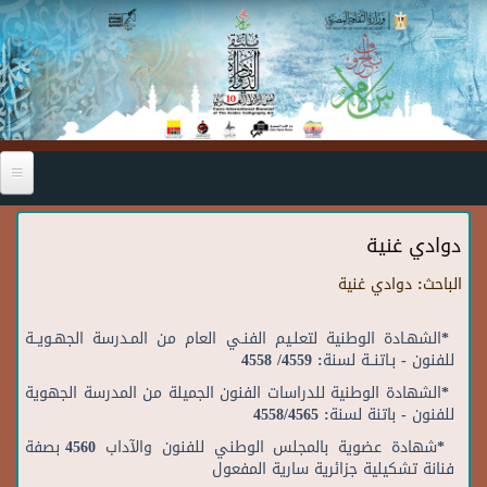
Skip to main content
دوادي غنية
الباحث:
دوادي غنية
*الشهـادة الوطنية لتعلـيم الفنـي العام من المـدرسة الجهـويــة
للفنون - بـاتنــة لسنة: 4559/ 4558
*الشهادة الوطنية للدراسات الفنون الجميلة من المدرسة الجهوية
للفنون - باتنة لسنة: 4558/4565
*شهادة عضوية بالمجلس الوطني للفنون والآداب 4560 بصفة
فنانة تشكيلية جزائرية سارية المفعول