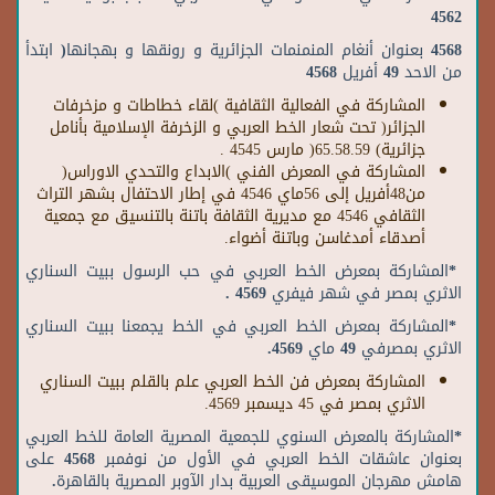
4562
4568 بعنوان أنغام المنمنمات الجزائرية و رونقها و بهجانها( ابتدأ
من الاحد 49 أفريل 4568
المشاركة في الفعالية الثقافية )لقاء خطاطات و مزخرفات
الجزائر( تحت شعار الخط العربي و الزخرفة الإسلامية بأنامل
جزائرية) 65.58.59( مارس 4545 .
المشاركة في المعرض الفني )الابداع والتحدي الاوراس(
من48أفريل إلى 56ماي 4546 في إطار الاحتفال بشهر التراث
الثقافي 4546 مع مديرية الثقافة باتنة بالتنسيق مع جمعية
أصدقاء أمدغاسن وباتنة أضواء.
*المشاركة بمعرض الخط العربي في حب الرسول ببيت السناري
الاثري بمصر في شهر فيفري 4569 .
*المشاركة بمعرض الخط العربي في الخط يجمعنا ببيت السناري
الاثري بمصرفي 49 ماي 4569.
المشاركة بمعرض فن الخط العربي علم بالقلم ببيت السناري
الاثري بمصر في 45 ديسمبر 4569.
*المشاركة بالمعرض السنوي للجمعية المصرية العامة للخط العربي
بعنوان عاشقات الخط العربي في الأول من نوفمبر 4568 على
هامش مهرجان الموسيقى العربية بدار الآوبر المصرية بالقاهرة.