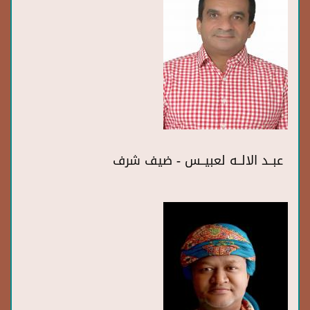
عبــد الالــه لعبيــس - ضيف شرف