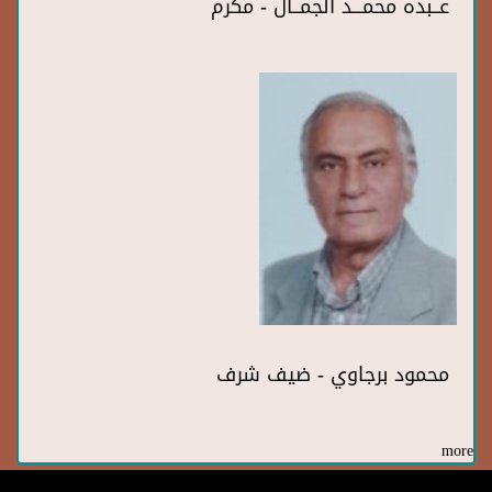
عــبده محمـــد الجمــال - مكرم
محمود برجاوي - ضيف شرف
more