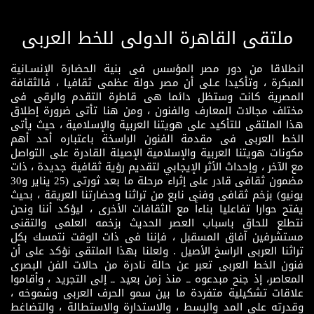
ملتقى القاهرة الدولى للخط العربى
انطلاقا من دور مصر المؤسس فى بنية الحضارة الإنسـانية
المبكرة ، وتأكيدا عـلى أن مصر دولة عظمى ثقافيا ، فالثقافة
المصرية كانت وستظل دائما هى قاطرة التقدم والرقى فى
مختلف مجالات المعارف والفنون ، ومن هنا تأتى ضرورة إطلاق
هذا الملتقى للتأكيد على هويتنا العربية والإسلامية ، حيث يأتى
الخط العربى فى مقدمة الفنون الراسخة باعتباره أحد أهم
مكونات هويتنا العربية والإسلامية الإصيلة القادرة على التواصل
مع الآخر ، وإحداث الأثر الإيجابي لتقديم رؤية ثقافية جديدة ، ذات
مضمون ثقافى قادر على إثراء مرحلة ما بعد ثورتى (25 يناير و30
يونيو) بزخم ثقافى وفنى نابع من تراثنا وحضارتنا العريقة ، بحيث
يفتح حوارا تفاعليا بناءاً مع الثقافات الأخرى ، ليؤكد أننا ونحن
نتطلع للحاق باسباب العصر الحديث بزخمه العلمى والتقنى
مستشرفين آفاق المسقبل ، فإننا فى ذات الوقت نتمسك بكل
تراثنا العربى الراسخ الأصيل . ولعلنا بهذا الملتقى نؤكد على أن
فنون الخط العربى تعبر عن حالة نادرة من حالات الفن البصرى
المعاصر، إذ جنح مبدعوه ــ منذ زمن بعيد ــ إلى التجريد ، وأقاموا
علاقات تشكيلية متفردة ما بين سمو الحرف العربى وشموخه ،
وقدرته على المد والبسط ، والاستدارة والاستطالة ، والتضاغط