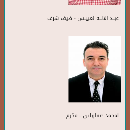
عبــد الالــه لعبيــس - ضيف شرف
امحمد صفارباتي - مكرم