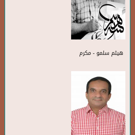
هيثم سلمو - مكرم