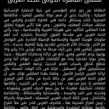
انطلاقا من دور مصر المؤسس فى بنية الحضارة الإنسـانية
المبكرة ، وتأكيدا عـلى أن مصر دولة عظمى ثقافيا ، فالثقافة
المصرية كانت وستظل دائما هى قاطرة التقدم والرقى فى
مختلف مجالات المعارف والفنون ، ومن هنا تأتى ضرورة إطلاق
هذا الملتقى للتأكيد على هويتنا العربية والإسلامية ، حيث يأتى
الخط العربى فى مقدمة الفنون الراسخة باعتباره أحد أهم
مكونات هويتنا العربية والإسلامية الإصيلة القادرة على التواصل
مع الآخر ، وإحداث الأثر الإيجابي لتقديم رؤية ثقافية جديدة ، ذات
مضمون ثقافى قادر على إثراء مرحلة ما بعد ثورتى (25 يناير و30
يونيو) بزخم ثقافى وفنى نابع من تراثنا وحضارتنا العريقة ، بحيث
يفتح حوارا تفاعليا بناءاً مع الثقافات الأخرى ، ليؤكد أننا ونحن
نتطلع للحاق باسباب العصر الحديث بزخمه العلمى والتقنى
مستشرفين آفاق المسقبل ، فإننا فى ذات الوقت نتمسك بكل
تراثنا العربى الراسخ الأصيل . ولعلنا بهذا الملتقى نؤكد على أن
فنون الخط العربى تعبر عن حالة نادرة من حالات الفن البصرى
المعاصر، إذ جنح مبدعوه ــ منذ زمن بعيد ــ إلى التجريد ، وأقاموا
علاقات تشكيلية متفردة ما بين سمو الحرف العربى وشموخه ،
وقدرته على المد والبسط ، والاستدارة والاستطالة ، والتضاغط
والتخلخل ، وبين كتلة الحرف العربى المصمته ، المشحونة بالحركة
، وبين الفراغ المحيط بها ، فالحرف العربى قادر على ملأ الفراغ
بإقامة علاقاته المتفردة والمدهشة بين الظل والنور ، والكتلة