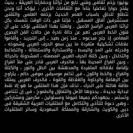
يونيو) بزخم ثقافى وفنى نابع من تراثنا وحضارتنا العريقة ، بحيث
يفتح حوارا تفاعليا بناءاً مع الثقافات الأخرى ، ليؤكد أننا ونحن
نتطلع للحاق باسباب العصر الحديث بزخمه العلمى والتقنى
مستشرفين آفاق المسقبل ، فإننا فى ذات الوقت نتمسك بكل
تراثنا العربى الراسخ الأصيل . ولعلنا بهذا الملتقى نؤكد على أن
فنون الخط العربى تعبر عن حالة نادرة من حالات الفن البصرى
المعاصر، إذ جنح مبدعوه ــ منذ زمن بعيد ــ إلى التجريد ، وأقاموا
علاقات تشكيلية متفردة ما بين سمو الحرف العربى وشموخه ،
وقدرته على المد والبسط ، والاستدارة والاستطالة ، والتضاغط
والتخلخل ، وبين كتلة الحرف العربى المصمته ، المشحونة بالحركة
، وبين الفراغ المحيط بها ، فالحرف العربى قادر على ملأ الفراغ
بإقامة علاقاته المتفردة والمدهشة بين الظل والنور ، والكتلة
والفراغ ، والخط واللون ، فى تناغم موسيقى صوفى حالم ، يتراوح
بين الرهافة والرخاوة والغلاظة والقوة ، فالحرف العربى يمتلك
طاقة هائلة على الحرك ، لذلك فإن هذا الملتقى ما هو إلا نقط
لبداية جديدة ، يحدوها الأمل والتفاؤل والطموح ، فى إن تتنامى
وتستمر ، بجهودكم جميعا ضيوفا ومسئولين ، مكرمين ومشاركين
، وهى دعوة للتآخى والتكامل مع الملتقيات العربية الشقيقة فى
دبى والكويت والشارقة والمملكة السعودية وسائر الملتقيات
الأخرى