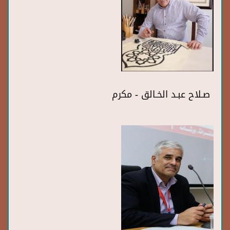
صـلاح عبـد الخـالق - مكرم