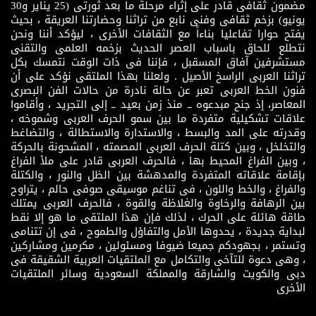
مضمون ثقافى قادر على إثراء مرحلة ما بعد ثورتى (25 يناير و30
يونيو) بزخم ثقافى وفنى نابع من تراثنا وحضارتنا العريقة ، بحيث
يفتح حوارا تفاعليا بناءاً مع الثقافات الأخرى ، ليؤكد أننا ونحن
نتطلع للحاق باسباب العصر الحديث بزخمه العلمى والتقنى
مستشرفين آفاق المسقبل ، فإننا فى ذات الوقت نتمسك بكل
تراثنا العربى الراسخ الأصيل . ولعلنا بهذا الملتقى نؤكد على أن
فنون الخط العربى تعبر عن حالة نادرة من حالات الفن البصرى
المعاصر، إذ جنح مبدعوه ــ منذ زمن بعيد ــ إلى التجريد ، وأقاموا
علاقات تشكيلية متفردة ما بين سمو الحرف العربى وشموخه ،
وقدرته على المد والبسط ، والاستدارة والاستطالة ، والتضاغط
والتخلخل ، وبين كتلة الحرف العربى المصمته ، المشحونة بالحركة
، وبين الفراغ المحيط بها ، فالحرف العربى قادر على ملأ الفراغ
بإقامة علاقاته المتفردة والمدهشة بين الظل والنور ، والكتلة
والفراغ ، والخط واللون ، فى تناغم موسيقى صوفى حالم ، يتراوح
بين الرهافة والرخاوة والغلاظة والقوة ، فالحرف العربى يمتلك
طاقة هائلة على الحرك ، لذلك فإن هذا الملتقى ما هو إلا نقط
لبداية جديدة ، يحدوها الأمل والتفاؤل والطموح ، فى إن تتنامى
وتستمر ، بجهودكم جميعا ضيوفا ومسئولين ، مكرمين ومشاركين
، وهى دعوة للتآخى والتكامل مع الملتقيات العربية الشقيقة فى
دبى والكويت والشارقة والمملكة السعودية وسائر الملتقيات
الأخرى