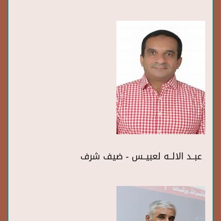
عبــد الالــه لعبيــس - ضيف شرف