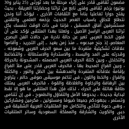
مضمون ثقافى قادر على إثراء مرحلة ما بعد ثورتى (25 يناير و30
يونيو) بزخم ثقافى وفنى نابع من تراثنا وحضارتنا العريقة ، بحيث
يفتح حوارا تفاعليا بناءاً مع الثقافات الأخرى ، ليؤكد أننا ونحن
نتطلع للحاق باسباب العصر الحديث بزخمه العلمى والتقنى
مستشرفين آفاق المسقبل ، فإننا فى ذات الوقت نتمسك بكل
تراثنا العربى الراسخ الأصيل . ولعلنا بهذا الملتقى نؤكد على أن
فنون الخط العربى تعبر عن حالة نادرة من حالات الفن البصرى
المعاصر، إذ جنح مبدعوه ــ منذ زمن بعيد ــ إلى التجريد ، وأقاموا
علاقات تشكيلية متفردة ما بين سمو الحرف العربى وشموخه ،
وقدرته على المد والبسط ، والاستدارة والاستطالة ، والتضاغط
والتخلخل ، وبين كتلة الحرف العربى المصمته ، المشحونة بالحركة
، وبين الفراغ المحيط بها ، فالحرف العربى قادر على ملأ الفراغ
بإقامة علاقاته المتفردة والمدهشة بين الظل والنور ، والكتلة
والفراغ ، والخط واللون ، فى تناغم موسيقى صوفى حالم ، يتراوح
بين الرهافة والرخاوة والغلاظة والقوة ، فالحرف العربى يمتلك
طاقة هائلة على الحرك ، لذلك فإن هذا الملتقى ما هو إلا نقط
لبداية جديدة ، يحدوها الأمل والتفاؤل والطموح ، فى إن تتنامى
وتستمر ، بجهودكم جميعا ضيوفا ومسئولين ، مكرمين ومشاركين
، وهى دعوة للتآخى والتكامل مع الملتقيات العربية الشقيقة فى
دبى والكويت والشارقة والمملكة السعودية وسائر الملتقيات
الأخرى