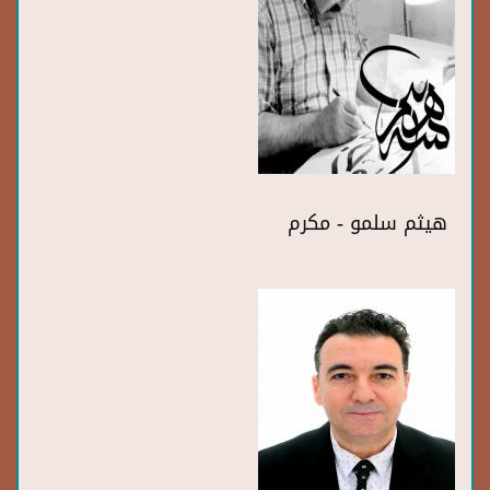
هيثم سلمو - مكرم