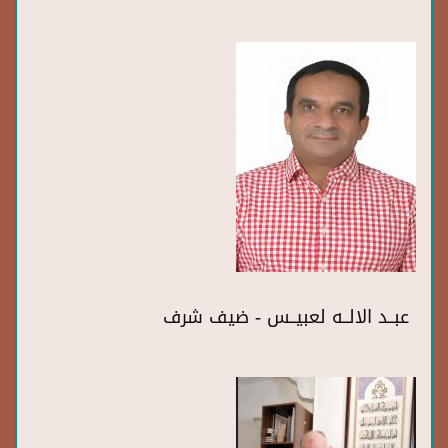
عبــد الالــه لعبيــس - ضيف شرف