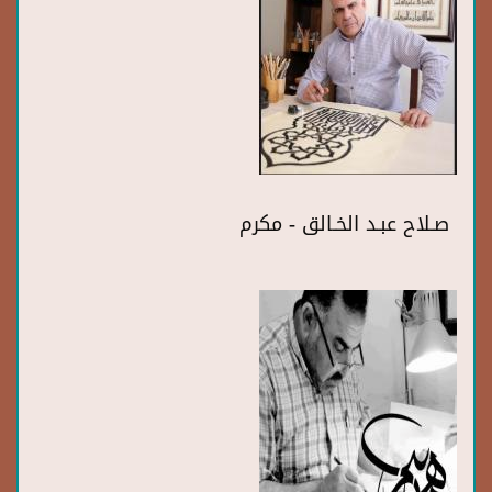
صـلاح عبـد الخـالق - مكرم