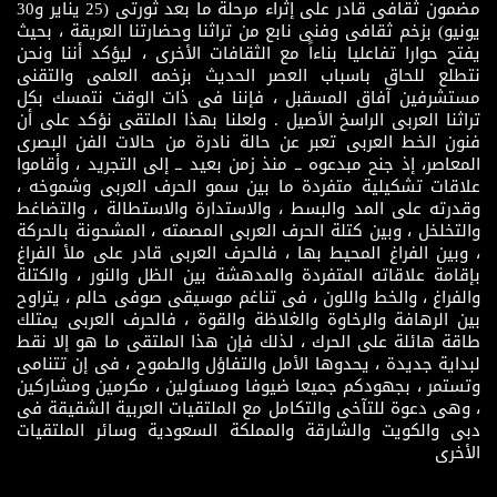
مضمون ثقافى قادر على إثراء مرحلة ما بعد ثورتى (25 يناير و30
يونيو) بزخم ثقافى وفنى نابع من تراثنا وحضارتنا العريقة ، بحيث
يفتح حوارا تفاعليا بناءاً مع الثقافات الأخرى ، ليؤكد أننا ونحن
نتطلع للحاق باسباب العصر الحديث بزخمه العلمى والتقنى
مستشرفين آفاق المسقبل ، فإننا فى ذات الوقت نتمسك بكل
تراثنا العربى الراسخ الأصيل . ولعلنا بهذا الملتقى نؤكد على أن
فنون الخط العربى تعبر عن حالة نادرة من حالات الفن البصرى
المعاصر، إذ جنح مبدعوه ــ منذ زمن بعيد ــ إلى التجريد ، وأقاموا
علاقات تشكيلية متفردة ما بين سمو الحرف العربى وشموخه ،
وقدرته على المد والبسط ، والاستدارة والاستطالة ، والتضاغط
والتخلخل ، وبين كتلة الحرف العربى المصمته ، المشحونة بالحركة
، وبين الفراغ المحيط بها ، فالحرف العربى قادر على ملأ الفراغ
بإقامة علاقاته المتفردة والمدهشة بين الظل والنور ، والكتلة
والفراغ ، والخط واللون ، فى تناغم موسيقى صوفى حالم ، يتراوح
بين الرهافة والرخاوة والغلاظة والقوة ، فالحرف العربى يمتلك
طاقة هائلة على الحرك ، لذلك فإن هذا الملتقى ما هو إلا نقط
لبداية جديدة ، يحدوها الأمل والتفاؤل والطموح ، فى إن تتنامى
وتستمر ، بجهودكم جميعا ضيوفا ومسئولين ، مكرمين ومشاركين
، وهى دعوة للتآخى والتكامل مع الملتقيات العربية الشقيقة فى
دبى والكويت والشارقة والمملكة السعودية وسائر الملتقيات
الأخرى