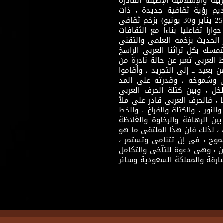
بية والإسلامية الإصيلة القادرة
قديم رؤية ثقافية جديدة ، ذات
مضمون ثقافى قادر على إثراء مرحلة ما بعد ثورتى (25 يناير و30 يونيو) بزخم ثقافى
ارا تفاعليا بناءاً مع الثقافات
 الحديث بزخمه العلمى والتقنى
سك بكل تراثنا العربى الراسخ
 العربى تعبر عن حالة نادرة من
 بعيد ــ إلى التجريد ، وأقاموا
ى وشموخه ، وقدرته على المد
لخل ، وبين كتلة الحرف العربى
ا ، فالحرف العربى قادر على ملأ
لنور ، والكتلة والفراغ ، والخط
ن الرهافة والرخاوة والغلاظة
 ، لذلك فإن هذا الملتقى ما هو
طموح ، فى إن تتنامى وتستمر ،
 ، وهى دعوة للتآخى والتكامل
ارقة والمملكة السعودية وسائر