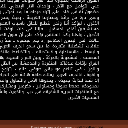
الفنون الراسخة باعتباره أحد أهم مكونات هويتنا العر
على التواصل مع الآخر ، وإحداث الأثر الإيجابي لت
وفنى نابع من تراثنا وحضارتنا العريقة ، بحيث يفتح حو
الأخرى ، ليؤكد أننا ونحن نتطلع للحاق باسباب العصر
مستشرفين آفاق المسقبل ، فإننا فى ذات الوقت نتم
الأصيل . ولعلنا بهذا الملتقى نؤكد على أن فنون الخط
حالات الفن البصرى المعاصر، إذ جنح مبدعوه ــ منذ زمن
علاقات تشكيلية متفردة ما بين سمو الحرف العرب
والبسط ، والاستدارة والاستطالة ، والتضاغط والتخ
المصمته ، المشحونة بالحركة ، وبين الفراغ المحيط به
الفراغ بإقامة علاقاته المتفردة والمدهشة بين الظل وا
واللون ، فى تناغم موسيقى صوفى حالم ، يتراوح بي
والقوة ، فالحرف العربى يمتلك طاقة هائلة على الحرك
إلا نقط لبداية جديدة ، يحدوها الأمل والتفاؤل وال
بجهودكم جميعا ضيوفا ومسئولين ، مكرمين ومشاركين
مع الملتقيات العربية الشقيقة فى دبى والكويت والش
الملتقيات الأخرى
cdf@cdf-eg.org
Direct questions and comment to