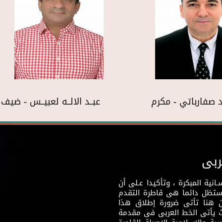
 صفارباتي - مكرم
عبــد الالــه لعبيــس - ضي
ربى
نية المبكرة ، وتأكيدا عـلى أن
وستظل دائما هى قاطرة التقدم
 هنا تأتى ضرورة إطلاق هذا
يث يأتى الخط العربى فى مقدمة