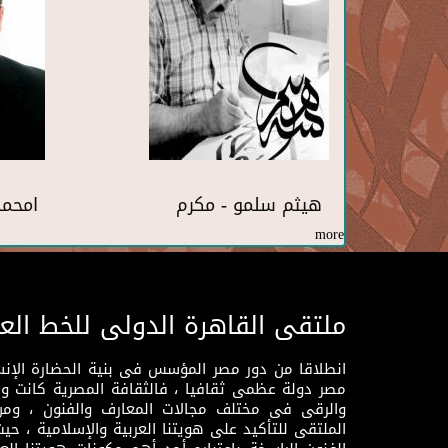
هيثم سلمو - مكرم
امحمد
more
ملتقى القاهرة الدولى للخط الع
انطلاقا من دور مصر المؤسس فى بنية الحضارة الإنسـا
مصر دولة عظمى ثقافيا ، فالثقافة المصرية كانت 
والرقى فى مختلف مجالات المعارف والفنون ، ومن
الملتقى للتأكيد على هويتنا العربية والإسلامية ، ح