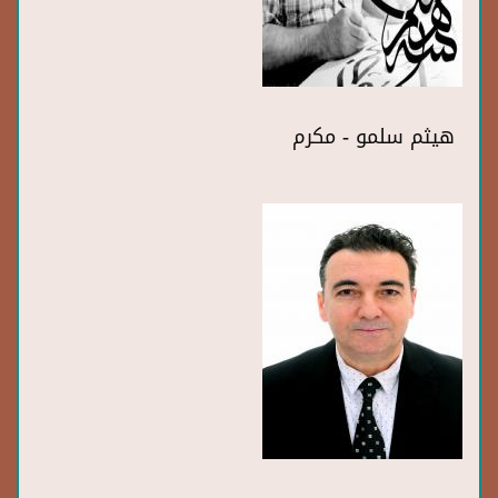
هيثم سلمو - مكرم