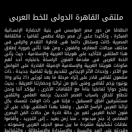
ملتقى القاهرة الدولى للخط العربى
انطلاقا من دور مصر المؤسس فى بنية الحضارة الإنسـانية
المبكرة ، وتأكيدا عـلى أن مصر دولة عظمى ثقافيا ، فالثقافة
المصرية كانت وستظل دائما هى قاطرة التقدم والرقى فى
مختلف مجالات المعارف والفنون ، ومن هنا تأتى ضرورة إطلاق
هذا الملتقى للتأكيد على هويتنا العربية والإسلامية ، حيث يأتى
الخط العربى فى مقدمة الفنون الراسخة باعتباره أحد أهم
مكونات هويتنا العربية والإسلامية الإصيلة القادرة على التواصل
مع الآخر ، وإحداث الأثر الإيجابي لتقديم رؤية ثقافية جديدة ، ذات
مضمون ثقافى قادر على إثراء مرحلة ما بعد ثورتى (25 يناير و30
يونيو) بزخم ثقافى وفنى نابع من تراثنا وحضارتنا العريقة ، بحيث
يفتح حوارا تفاعليا بناءاً مع الثقافات الأخرى ، ليؤكد أننا ونحن
نتطلع للحاق باسباب العصر الحديث بزخمه العلمى والتقنى
مستشرفين آفاق المسقبل ، فإننا فى ذات الوقت نتمسك بكل
تراثنا العربى الراسخ الأصيل . ولعلنا بهذا الملتقى نؤكد على أن
فنون الخط العربى تعبر عن حالة نادرة من حالات الفن البصرى
المعاصر، إذ جنح مبدعوه ــ منذ زمن بعيد ــ إلى التجريد ، وأقاموا
علاقات تشكيلية متفردة ما بين سمو الحرف العربى وشموخه ،
وقدرته على المد والبسط ، والاستدارة والاستطالة ، والتضاغط