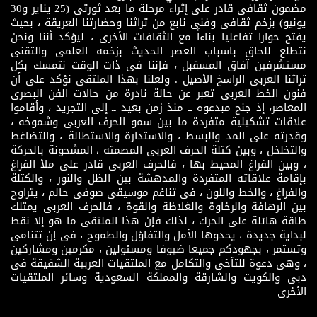
مضمون ثقافى قادر على إثراء مرحلة ما بعد ثورتى (25 يناير و30
يونيو) بزخم ثقافى وفنى نابع من تراثنا وحضارتنا العريقة ، بحيث
يفتح حوارا تفاعليا بناءاً مع الثقافات الأخرى ، ليؤكد أننا ونحن
نتطلع للحاق باسباب العصر الحديث بزخمه العلمى والتقنى
مستشرفين آفاق المسقبل ، فإننا فى ذات الوقت نتمسك بكل
تراثنا العربى الراسخ الأصيل . ولعلنا بهذا الملتقى نؤكد على أن
فنون الخط العربى تعبر عن حالة نادرة من حالات الفن البصرى
المعاصر، إذ جنح مبدعوه ــ منذ زمن بعيد ــ إلى التجريد ، وأقاموا
علاقات تشكيلية متفردة ما بين سمو الحرف العربى وشموخه ،
وقدرته على المد والبسط ، والاستدارة والاستطالة ، والتضاغط
والتخلخل ، وبين كتلة الحرف العربى المصمته ، المشحونة بالحركة
، وبين الفراغ المحيط بها ، فالحرف العربى قادر على ملأ الفراغ
بإقامة علاقاته المتفردة والمدهشة بين الظل والنور ، والكتلة
والفراغ ، والخط واللون ، فى تناغم موسيقى صوفى حالم ، يتراوح
بين الرهافة والرخاوة والغلاظة والقوة ، فالحرف العربى يمتلك
طاقة هائلة على الحرك ، لذلك فإن هذا الملتقى ما هو إلا نقط
لبداية جديدة ، يحدوها الأمل والتفاؤل والطموح ، فى إن تتنامى
وتستمر ، بجهودكم جميعا ضيوفا ومسئولين ، مكرمين ومشاركين
، وهى دعوة للتآخى والتكامل مع الملتقيات العربية الشقيقة فى
دبى والكويت والشارقة والمملكة السعودية وسائر الملتقيات
الأخرى