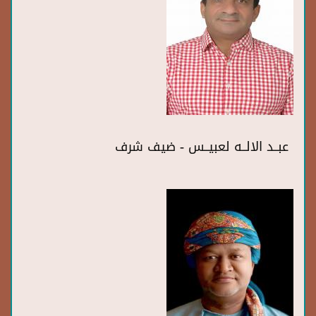
عبــد الالــه لعبيــس - ضيف شرف