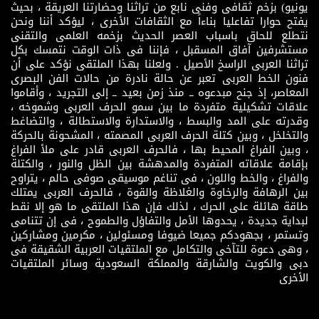
يونيو) بزخم ثقافى وفنى نابع من تراثنا وحضارتنا العريقة ، بحيث
يفتح حوارا تفاعليا بناءاً مع الثقافات الأخرى ، ليؤكد أننا ونحن
نتطلع للحاق باسباب العصر الحديث بزخمه العلمى والتقنى
مستشرفين آفاق المسقبل ، فإننا فى ذات الوقت نتمسك بكل
تراثنا العربى الراسخ الأصيل . ولعلنا بهذا الملتقى نؤكد على أن
فنون الخط العربى تعبر عن حالة نادرة من حالات الفن البصرى
المعاصر، إذ جنح مبدعوه ــ منذ زمن بعيد ــ إلى التجريد ، وأقاموا
علاقات تشكيلية متفردة ما بين سمو الحرف العربى وشموخه ،
وقدرته على المد والبسط ، والاستدارة والاستطالة ، والتضاغط
والتخلخل ، وبين كتلة الحرف العربى المصمته ، المشحونة بالحركة
، وبين الفراغ المحيط بها ، فالحرف العربى قادر على ملأ الفراغ
بإقامة علاقاته المتفردة والمدهشة بين الظل والنور ، والكتلة
والفراغ ، والخط واللون ، فى تناغم موسيقى صوفى حالم ، يتراوح
بين الرهافة والرخاوة والغلاظة والقوة ، فالحرف العربى يمتلك
طاقة هائلة على الحرك ، لذلك فإن هذا الملتقى ما هو إلا نقط
لبداية جديدة ، يحدوها الأمل والتفاؤل والطموح ، فى إن تتنامى
وتستمر ، بجهودكم جميعا ضيوفا ومسئولين ، مكرمين ومشاركين
، وهى دعوة للتآخى والتكامل مع الملتقيات العربية الشقيقة فى
دبى والكويت والشارقة والمملكة السعودية وسائر الملتقيات
الأخرى